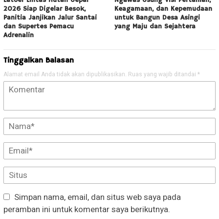
Latber Lintas Hutan Uepai
Ngawas Usung Visi Pertanian,
2026 Siap Digelar Besok,
Keagamaan, dan Kepemudaan
Panitia Janjikan Jalur Santai
untuk Bangun Desa Asingi
dan Supertes Pemacu
yang Maju dan Sejahtera
Adrenalin
Tinggalkan Balasan
Alamat email Anda tidak akan dipublikasikan.
Ruas yang wajib ditandai
*
Simpan nama, email, dan situs web saya pada
peramban ini untuk komentar saya berikutnya.