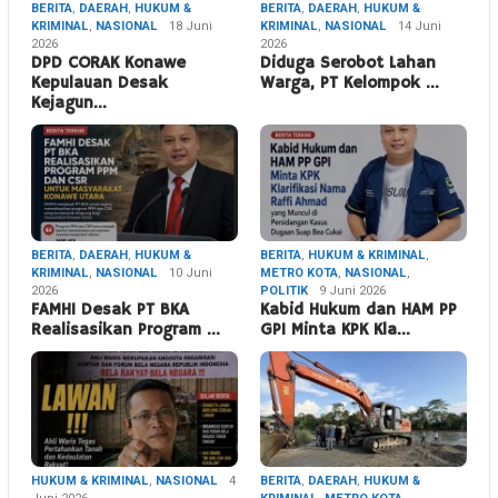
BERITA
,
DAERAH
,
HUKUM &
BERITA
,
DAERAH
,
HUKUM &
KRIMINAL
,
NASIONAL
18 Juni
KRIMINAL
,
NASIONAL
14 Juni
2026
2026
DPD CORAK Konawe
Diduga Serobot Lahan
Kepulauan Desak
Warga, PT Kelompok …
Kejagun…
BERITA
,
DAERAH
,
HUKUM &
BERITA
,
HUKUM & KRIMINAL
,
KRIMINAL
,
NASIONAL
10 Juni
METRO KOTA
,
NASIONAL
,
2026
POLITIK
9 Juni 2026
FAMHI Desak PT BKA
Kabid Hukum dan HAM PP
Realisasikan Program …
GPI Minta KPK Kla…
HUKUM & KRIMINAL
,
NASIONAL
4
BERITA
,
DAERAH
,
HUKUM &