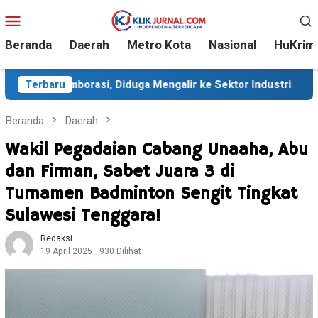
Loncat
Menu
ke
Mobile
konten
Beranda
Daerah
Metro Kota
Nasional
HuKrim
, Diduga Mengalir ke Sektor Industri
Terbaru
Sekitar 35 Ribu 
Beranda
Daerah
Wakil Pegadaian Cabang Unaaha, Abu
dan Firman, Sabet Juara 3 di
Turnamen Badminton Sengit Tingkat
Sulawesi Tenggara!
Redaksi
19 April 2025
930 Dilihat