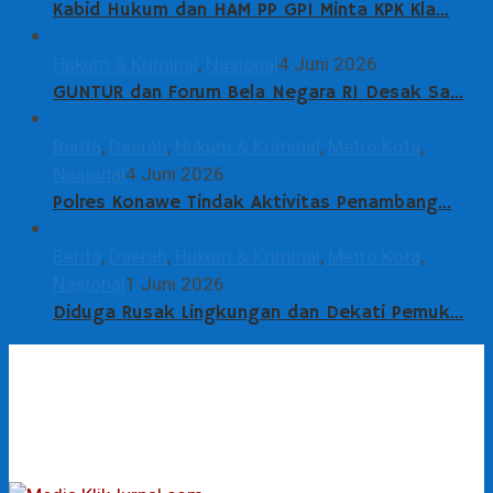
Kabid Hukum dan HAM PP GPI Minta KPK Kla…
Hukum & Kriminal
,
Nasional
4 Juni 2026
GUNTUR dan Forum Bela Negara RI Desak Sa…
Berita
,
Daerah
,
Hukum & Kriminal
,
Metro Kota
,
Nasional
4 Juni 2026
Polres Konawe Tindak Aktivitas Penambang…
Berita
,
Daerah
,
Hukum & Kriminal
,
Metro Kota
,
Nasional
1 Juni 2026
Diduga Rusak Lingkungan dan Dekati Pemuk…