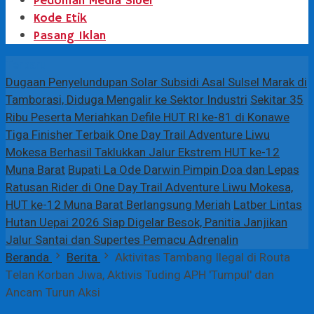
Pedoman Media Siber
Kode Etik
Pasang Iklan
Terbaru
Dugaan Penyelundupan Solar Subsidi Asal Sulsel Marak di
Tamborasi, Diduga Mengalir ke Sektor Industri
Sekitar 35
Ribu Peserta Meriahkan Defile HUT RI ke-81 di Konawe
Tiga Finisher Terbaik One Day Trail Adventure Liwu
Mokesa Berhasil Taklukkan Jalur Ekstrem HUT ke-12
Muna Barat
Bupati La Ode Darwin Pimpin Doa dan Lepas
Ratusan Rider di One Day Trail Adventure Liwu Mokesa,
HUT ke-12 Muna Barat Berlangsung Meriah
Latber Lintas
Hutan Uepai 2026 Siap Digelar Besok, Panitia Janjikan
Jalur Santai dan Supertes Pemacu Adrenalin
Beranda
Berita
Aktivitas Tambang Ilegal di Routa
Telan Korban Jiwa, Aktivis Tuding APH 'Tumpul' dan
Ancam Turun Aksi