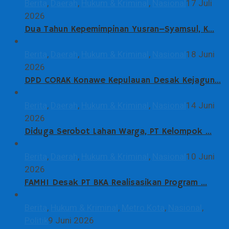
Berita
,
Daerah
,
Hukum & Kriminal
,
Nasional
17 Juli
2026
Dua Tahun Kepemimpinan Yusran–Syamsul, K…
Berita
,
Daerah
,
Hukum & Kriminal
,
Nasional
18 Juni
2026
DPD CORAK Konawe Kepulauan Desak Kejagun…
Berita
,
Daerah
,
Hukum & Kriminal
,
Nasional
14 Juni
2026
Diduga Serobot Lahan Warga, PT Kelompok …
Berita
,
Daerah
,
Hukum & Kriminal
,
Nasional
10 Juni
2026
FAMHI Desak PT BKA Realisasikan Program …
Berita
,
Hukum & Kriminal
,
Metro Kota
,
Nasional
,
Politik
9 Juni 2026