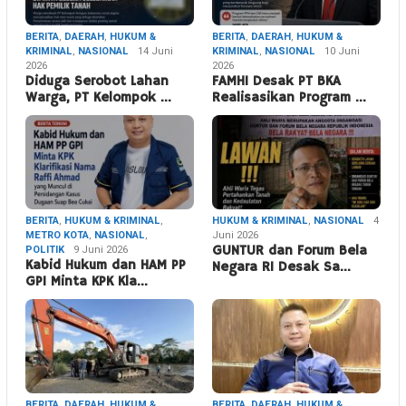
BERITA
,
DAERAH
,
HUKUM &
BERITA
,
DAERAH
,
HUKUM &
KRIMINAL
,
NASIONAL
14 Juni
KRIMINAL
,
NASIONAL
10 Juni
2026
2026
Diduga Serobot Lahan
FAMHI Desak PT BKA
Warga, PT Kelompok …
Realisasikan Program …
BERITA
,
HUKUM & KRIMINAL
,
HUKUM & KRIMINAL
,
NASIONAL
4
METRO KOTA
,
NASIONAL
,
Juni 2026
POLITIK
9 Juni 2026
GUNTUR dan Forum Bela
Kabid Hukum dan HAM PP
Negara RI Desak Sa…
GPI Minta KPK Kla…
BERITA
,
DAERAH
,
HUKUM &
BERITA
,
DAERAH
,
HUKUM &