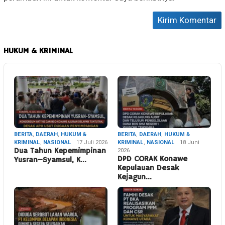
HUKUM & KRIMINAL
BERITA
,
DAERAH
,
HUKUM &
BERITA
,
DAERAH
,
HUKUM &
KRIMINAL
,
NASIONAL
17 Juli 2026
KRIMINAL
,
NASIONAL
18 Juni
Dua Tahun Kepemimpinan
2026
DPD CORAK Konawe
Yusran–Syamsul, K…
Kepulauan Desak
Kejagun…