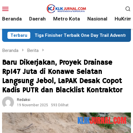
Loncat
Menu
ke
Mobile
konten
Beranda
Daerah
Metro Kota
Nasional
HuKrim
iga Finisher Terbaik One Day Trail Adventure Liwu Mokesa Ber
Terbaru
Beranda
Berita
Baru Dikerjakan, Proyek Drainase
Rp147 Juta di Konawe Selatan
Langsung Jebol, LaPAK Desak Copot
Kadis PUTR dan Blacklist Kontraktor
Redaksi
19 November 2025
593 Dilihat