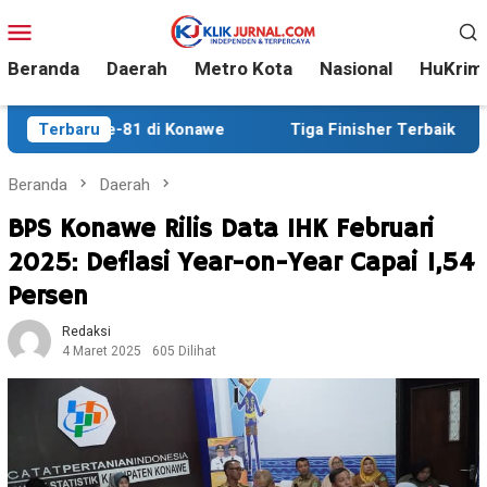
Loncat
Menu
ke
Mobile
konten
Beranda
Daerah
Metro Kota
Nasional
HuKrim
e-81 di Konawe
Terbaru
Tiga Finisher Terbaik One Day Trail Ad
Beranda
Daerah
BPS Konawe Rilis Data IHK Februari
2025: Deflasi Year-on-Year Capai 1,54
Persen
Redaksi
4 Maret 2025
605 Dilihat