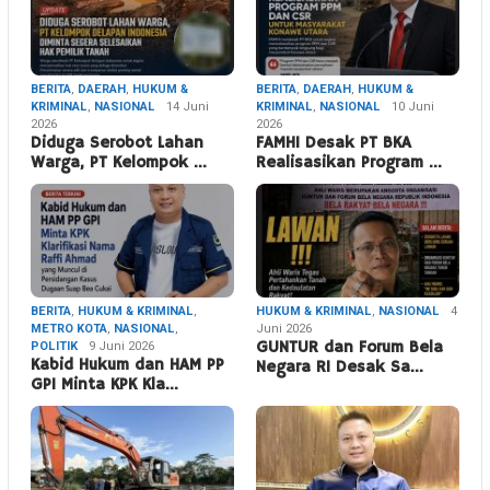
BERITA
,
DAERAH
,
HUKUM &
BERITA
,
DAERAH
,
HUKUM &
KRIMINAL
,
NASIONAL
14 Juni
KRIMINAL
,
NASIONAL
10 Juni
2026
2026
Diduga Serobot Lahan
FAMHI Desak PT BKA
Warga, PT Kelompok …
Realisasikan Program …
BERITA
,
HUKUM & KRIMINAL
,
HUKUM & KRIMINAL
,
NASIONAL
4
METRO KOTA
,
NASIONAL
,
Juni 2026
POLITIK
9 Juni 2026
GUNTUR dan Forum Bela
Kabid Hukum dan HAM PP
Negara RI Desak Sa…
GPI Minta KPK Kla…