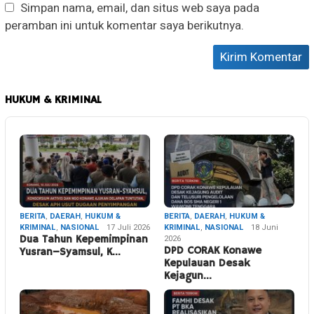
Simpan nama, email, dan situs web saya pada
peramban ini untuk komentar saya berikutnya.
HUKUM & KRIMINAL
BERITA
,
DAERAH
,
HUKUM &
BERITA
,
DAERAH
,
HUKUM &
KRIMINAL
,
NASIONAL
17 Juli 2026
KRIMINAL
,
NASIONAL
18 Juni
Dua Tahun Kepemimpinan
2026
DPD CORAK Konawe
Yusran–Syamsul, K…
Kepulauan Desak
Kejagun…