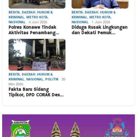
BERITA
,
DAERAH
,
HUKUM &
BERITA
,
DAERAH
,
HUKUM &
KRIMINAL
,
METRO KOTA
,
KRIMINAL
,
METRO KOTA
,
NASIONAL
4 Juni 2026
NASIONAL
1 Juni 2026
Polres Konawe Tindak
Diduga Rusak Lingkungan
Aktivitas Penambang…
dan Dekati Pemuk…
BERITA
,
DAERAH
,
HUKUM &
KRIMINAL
,
NASIONAL
,
POLITIK
20
Mei 2026
Fakta Baru Sidang
Tipikor, DPD CORAK Des…