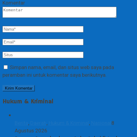
Komentar
Simpan nama, email, dan situs web saya pada
peramban ini untuk komentar saya berikutnya.
Hukum & Kriminal
Berita
,
Daerah
,
Hukum & Kriminal
,
Nasional
8
Agustus 2026