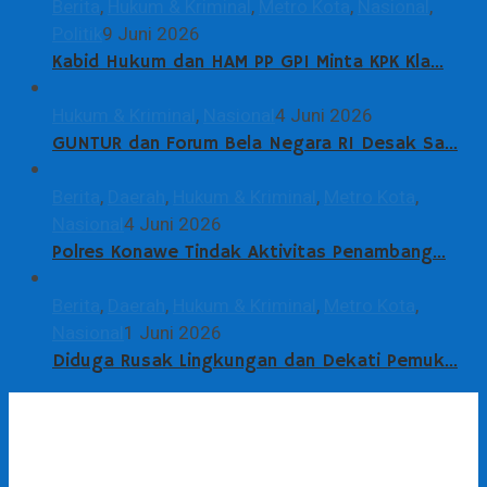
Berita
,
Hukum & Kriminal
,
Metro Kota
,
Nasional
,
Politik
9 Juni 2026
Kabid Hukum dan HAM PP GPI Minta KPK Kla…
Hukum & Kriminal
,
Nasional
4 Juni 2026
GUNTUR dan Forum Bela Negara RI Desak Sa…
Berita
,
Daerah
,
Hukum & Kriminal
,
Metro Kota
,
Nasional
4 Juni 2026
Polres Konawe Tindak Aktivitas Penambang…
Berita
,
Daerah
,
Hukum & Kriminal
,
Metro Kota
,
Nasional
1 Juni 2026
Diduga Rusak Lingkungan dan Dekati Pemuk…