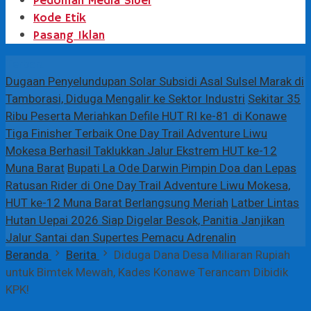
Pedoman Media Siber
Kode Etik
Pasang Iklan
Terbaru
Dugaan Penyelundupan Solar Subsidi Asal Sulsel Marak di
Tamborasi, Diduga Mengalir ke Sektor Industri
Sekitar 35
Ribu Peserta Meriahkan Defile HUT RI ke-81 di Konawe
Tiga Finisher Terbaik One Day Trail Adventure Liwu
Mokesa Berhasil Taklukkan Jalur Ekstrem HUT ke-12
Muna Barat
Bupati La Ode Darwin Pimpin Doa dan Lepas
Ratusan Rider di One Day Trail Adventure Liwu Mokesa,
HUT ke-12 Muna Barat Berlangsung Meriah
Latber Lintas
Hutan Uepai 2026 Siap Digelar Besok, Panitia Janjikan
Jalur Santai dan Supertes Pemacu Adrenalin
Beranda
Berita
Diduga Dana Desa Miliaran Rupiah
untuk Bimtek Mewah, Kades Konawe Terancam Dibidik
KPK!