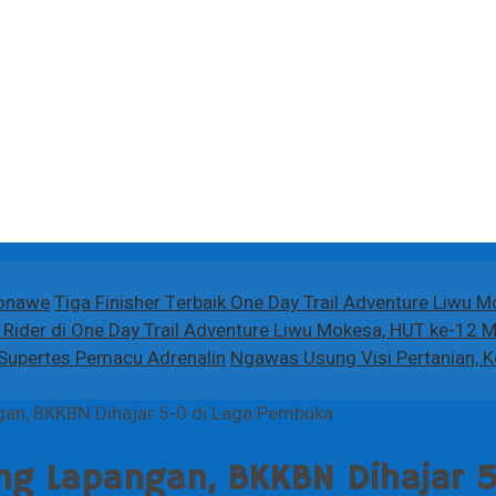
Konawe
Tiga Finisher Terbaik One Day Trail Adventure Liwu 
Rider di One Day Trail Adventure Liwu Mokesa, HUT ke-12 
n Supertes Pemacu Adrenalin
Ngawas Usung Visi Pertanian, 
gan, BKKBN Dihajar 5-0 di Laga Pembuka
ng Lapangan, BKKBN Dihajar 