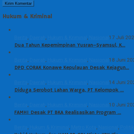
Hukum & Kriminal
Berita
,
Daerah
,
Hukum & Kriminal
,
Nasional
17 Juli 20
Dua Tahun Kepemimpinan Yusran–Syamsul, K…
Berita
,
Daerah
,
Hukum & Kriminal
,
Nasional
18 Juni 20
DPD CORAK Konawe Kepulauan Desak Kejagun…
Berita
,
Daerah
,
Hukum & Kriminal
,
Nasional
14 Juni 20
Diduga Serobot Lahan Warga, PT Kelompok …
Berita
,
Daerah
,
Hukum & Kriminal
,
Nasional
10 Juni 20
FAMHI Desak PT BKA Realisasikan Program …
Berita
,
Hukum & Kriminal
,
Metro Kota
,
Nasional
,
Politik