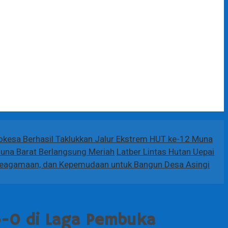
Mokesa Berhasil Taklukkan Jalur Ekstrem HUT ke-12 Muna
Muna Barat Berlangsung Meriah
Latber Lintas Hutan Uepai
Keagamaan, dan Kepemudaan untuk Bangun Desa Asingi
5-0 di Laga Pembuka