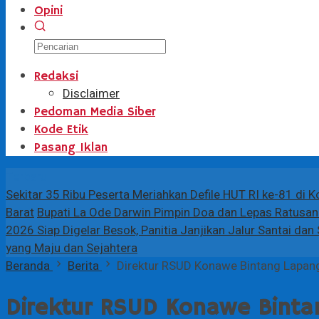
Opini
Redaksi
Disclaimer
Pedoman Media Siber
Kode Etik
Pasang Iklan
Terbaru
Sekitar 35 Ribu Peserta Meriahkan Defile HUT RI ke-81 di 
Barat
Bupati La Ode Darwin Pimpin Doa dan Lepas Ratusan 
2026 Siap Digelar Besok, Panitia Janjikan Jalur Santai da
yang Maju dan Sejahtera
Beranda
Berita
Direktur RSUD Konawe Bintang Lapan
Direktur RSUD Konawe Binta