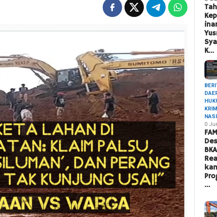
Ta
Ke
ina
Yus
Sya
K…
BERI
DAE
HUK
KRI
NAS
0 Ju
FAM
Des
BK
Rea
ka
Pro
…