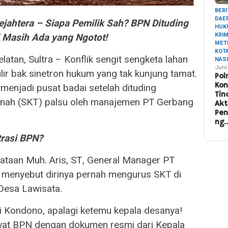
BERI
DAE
jahtera – Siapa Pemilik Sah? BPN Dituding
HUK
pi Masih Ada yang Ngotot!
KRI
MET
KOT
atan, Sultra – Konflik sengit sengketa lahan
NAS
Juni
lir bak sinetron hukum yang tak kunjung tamat.
Pol
Ko
a menjadi pusat badai setelah dituding
Tin
nah (SKT) palsu oleh manajemen PT Gerbang
Akt
Pe
ng
trasi BPN?
taan Muh. Aris, ST, General Manager PT
g menyebut dirinya pernah mengurus SKT di
Desa Lawisata.
di Kondono, apalagi ketemu kepala desanya!
ewat BPN dengan dokumen resmi dari Kepala