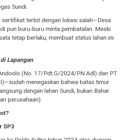
egas Sundi.
ertifikat terbit dengan lokasi salah—Desa
di pun buru-buru minta pembatalan. Meski
isata tetap berlaku, membuat status lahan ini
 di Lapangan
ndoolo (No. 17/Pdt.G/2024/PN Adl) dan PT
DI)—sudah menegaskan bahwa batas timur
langsung dengan lahan Sundi, bukan Bahar
gan perusahaan).
ot?
r SP3
r ke Polda Sultra tahun 2024 atas dugaan