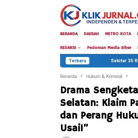
Loncat
ke
konten
BERANDA
DAERAH
METRO KOTA
REDAKSI
Pedoman Media Siber
Sekitar 35 Ribu Peserta Meriahka
Terbaru
Beranda
Hukum & Kriminal
Drama Sengketa
Selatan: Klaim Pa
dan Perang Huk
Usai!”