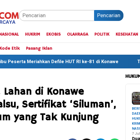
Pencarian
NASIONAL
HUKRIM
EKOBIS
OLAHRAGA
POLITIK
KESEHATAN
Kode Etik
Pasang Iklan
n Defile HUT RI ke-81 di Konawe
Tiga Finisher Terbaik
HUKUM
 Lahan di Konawe
lsu, Sertifikat ‘Siluman’,
BERI
DAE
um yang Tak Kunjung
HUK
KRI
NAS
7 Jul
Du