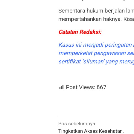
Sementara hukum berjalan lamb
mempertahankan haknya. Kisah 
Catatan Redaksi:
Kasus ini menjadi peringatan
memperketat pengawasan serti
sertifikat ‘siluman’ yang mer
Post Views:
867
Navigasi
Pos sebelumnya
Tingkatkan Akses Kesehatan,
pos