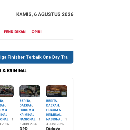
KAMIS, 6 AGUSTUS 2026
PENDIDIKAN
OPINI
 One Day Trail Adventure Liwu Mokesa Berhasil Taklukkan Jalu
 & KRIMINAL
TA
,
BERITA
,
BERITA
,
RAH
,
DAERAH
,
DAERAH
,
UM &
HUKUM &
HUKUM &
MINAL
,
KRIMINAL
,
KRIMINAL
,
IONAL
1
NASIONAL
1
NASIONAL
1
i 2026
8 Juni 2026
4 Juni 2026
a
DPD
Diduga