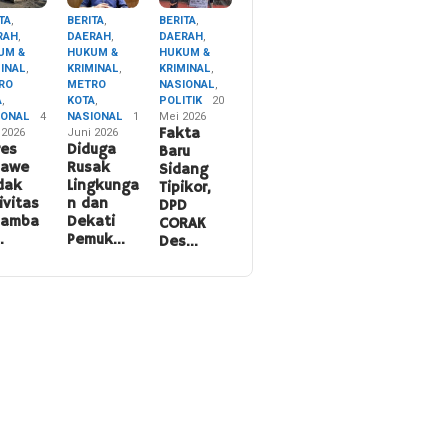
TA
,
BERITA
,
BERITA
,
RAH
,
DAERAH
,
DAERAH
,
UM &
HUKUM &
HUKUM &
MINAL
,
KRIMINAL
,
KRIMINAL
,
RO
METRO
NASIONAL
,
A
,
KOTA
,
POLITIK
20
IONAL
4
NASIONAL
1
Mei 2026
 2026
Juni 2026
Fakta
res
Diduga
Baru
nawe
Rusak
Sidang
dak
Lingkunga
Tipikor,
ivitas
n dan
DPD
namba
Dekati
CORAK
…
Pemuk…
Des…