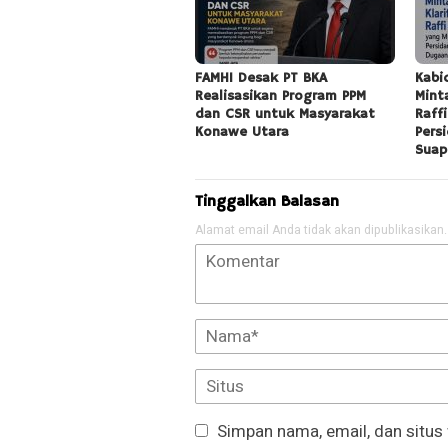
FAMHI Desak PT BKA
Kabi
Realisasikan Program PPM
Mint
dan CSR untuk Masyarakat
Raff
Konawe Utara
Pers
Suap
Tinggalkan Balasan
Alamat email Anda tidak akan dipublikasikan.
Simpan nama, email, dan situs