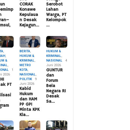
hun
CORAK
Serobot
pemimp
Konawe
Lahan
n
Kepulaua
Warga, PT
ran–
n Desak
Kelompok
msul,
Kejagun…
…
TA
,
BERITA
,
HUKUM &
RAH
,
HUKUM &
KRIMINAL
,
UM &
KRIMINAL
,
NASIONAL
4
MINAL
,
METRO
Juni 2026
IONAL
1
KOTA
,
GUNTUR
ni 2026
NASIONAL
,
dan
HI
POLITIK
9
Forum
Juni 2026
ak PT
Bela
Kabid
A
Negara RI
Hukum
lisasi
Desak
dan HAM
n
Sa…
PP GPI
gram
Minta KPK
Kla…