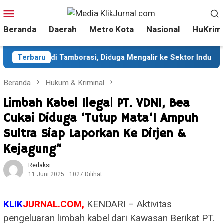
Loncat
Menu
ke
Mobile
Beranda
Daerah
Metro Kota
Nasional
HuKrim
konten
l Marak di Tamborasi, Diduga Mengalir ke Sektor Industri
Terbaru
Beranda
Hukum & Kriminal
Limbah Kabel Ilegal PT. VDNI, Bea
Cukai Diduga ‘Tutup Mata’! Ampuh
Sultra Siap Laporkan Ke Dirjen &
Kejagung”
Redaksi
11 Juni 2025
1027 Dilihat
KLIK
JURNAL.COM,
KENDARI – Aktivitas
pengeluaran limbah kabel dari Kawasan Berikat PT.