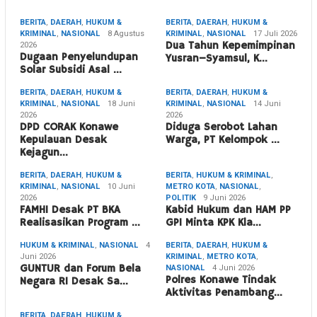
BERITA
,
DAERAH
,
HUKUM &
BERITA
,
DAERAH
,
HUKUM &
KRIMINAL
,
NASIONAL
8 Agustus
KRIMINAL
,
NASIONAL
17 Juli 2026
2026
Dua Tahun Kepemimpinan
Dugaan Penyelundupan
Yusran–Syamsul, K…
Solar Subsidi Asal …
BERITA
,
DAERAH
,
HUKUM &
BERITA
,
DAERAH
,
HUKUM &
KRIMINAL
,
NASIONAL
18 Juni
KRIMINAL
,
NASIONAL
14 Juni
2026
2026
DPD CORAK Konawe
Diduga Serobot Lahan
Kepulauan Desak
Warga, PT Kelompok …
Kejagun…
BERITA
,
DAERAH
,
HUKUM &
BERITA
,
HUKUM & KRIMINAL
,
KRIMINAL
,
NASIONAL
10 Juni
METRO KOTA
,
NASIONAL
,
2026
POLITIK
9 Juni 2026
FAMHI Desak PT BKA
Kabid Hukum dan HAM PP
Realisasikan Program …
GPI Minta KPK Kla…
HUKUM & KRIMINAL
,
NASIONAL
4
BERITA
,
DAERAH
,
HUKUM &
Juni 2026
KRIMINAL
,
METRO KOTA
,
GUNTUR dan Forum Bela
NASIONAL
4 Juni 2026
Polres Konawe Tindak
Negara RI Desak Sa…
Aktivitas Penambang…
BERITA
,
DAERAH
,
HUKUM &