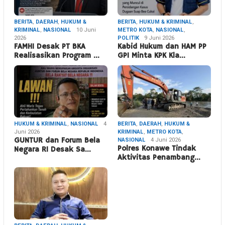
BERITA
,
DAERAH
,
HUKUM &
BERITA
,
HUKUM & KRIMINAL
,
KRIMINAL
,
NASIONAL
10 Juni
METRO KOTA
,
NASIONAL
,
2026
POLITIK
9 Juni 2026
FAMHI Desak PT BKA
Kabid Hukum dan HAM PP
Realisasikan Program …
GPI Minta KPK Kla…
HUKUM & KRIMINAL
,
NASIONAL
4
BERITA
,
DAERAH
,
HUKUM &
Juni 2026
KRIMINAL
,
METRO KOTA
,
GUNTUR dan Forum Bela
NASIONAL
4 Juni 2026
Polres Konawe Tindak
Negara RI Desak Sa…
Aktivitas Penambang…