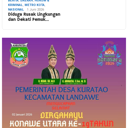
BERITA
,
DAERAH
,
HUKUM &
KRIMINAL
,
METRO KOTA
,
NASIONAL
1 Juni 2026
Diduga Rusak Lingkungan
dan Dekati Pemuk…