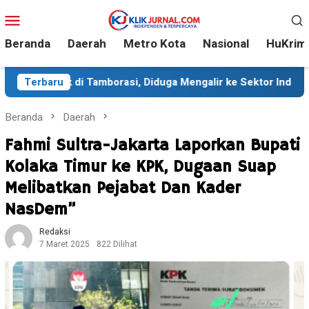
Loncat
Menu
ke
Mobile
konten
Beranda
Daerah
Metro Kota
Nasional
HuKrim
borasi, Diduga Mengalir ke Sektor Industri
Terbaru
Sekitar 35 
Beranda
Daerah
Fahmi Sultra-Jakarta Laporkan Bupati
Kolaka Timur ke KPK, Dugaan Suap
Melibatkan Pejabat Dan Kader
NasDem”
Redaksi
7 Maret 2025
822 Dilihat