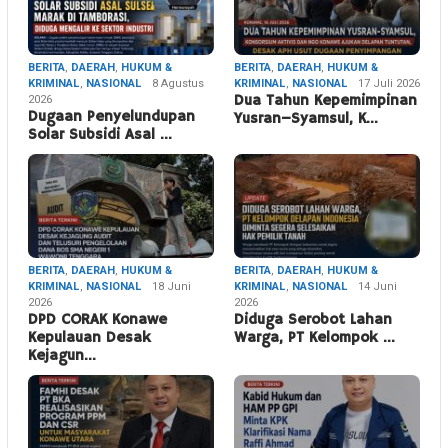
BERITA
,
DAERAH
,
HUKUM &
BERITA
,
DAERAH
,
HUKUM &
KRIMINAL
,
NASIONAL
8 Agustus
KRIMINAL
,
NASIONAL
17 Juli 2026
2026
Dua Tahun Kepemimpinan
Dugaan Penyelundupan
Yusran–Syamsul, K…
Solar Subsidi Asal …
BERITA
,
DAERAH
,
HUKUM &
BERITA
,
DAERAH
,
HUKUM &
KRIMINAL
,
NASIONAL
18 Juni
KRIMINAL
,
NASIONAL
14 Juni
2026
2026
DPD CORAK Konawe
Diduga Serobot Lahan
Kepulauan Desak
Warga, PT Kelompok …
Kejagun…