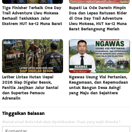
Tiga Finisher Terbaik One Day
Bupati La Ode Darwin Pimpin
Trail Adventure Liwu Mokesa
Doa dan Lepas Ratusan Rider
Berhasil Taklukkan Jalur
di One Day Trail Adventure
Ekstrem HUT ke-12 Muna Barat
Liwu Mokesa, HUT ke-12 Muna
Barat Berlangsung Meriah
Latber Lintas Hutan Uepai
Ngawas Usung Visi Pertanian,
2026 Siap Digelar Besok,
Keagamaan, dan Kepemudaan
Panitia Janjikan Jalur Santai
untuk Bangun Desa Asingi
dan Supertes Pemacu
yang Maju dan Sejahtera
Adrenalin
Tinggalkan Balasan
Alamat email Anda tidak akan dipublikasikan.
Ruas yang wajib ditandai
*