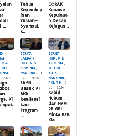
yelun
Tahun
CORAK
pan
Kepemimp
Konawe
ar
inan
Kepulaua
sidi
Yusran–
n Desak
l …
Syamsul,
Kejagun…
K…
TA
,
BERITA
,
BERITA
,
RAH
,
DAERAH
,
HUKUM &
UM &
HUKUM &
KRIMINAL
,
MINAL
,
KRIMINAL
,
METRO
IONAL
1
NASIONAL
1
KOTA
,
ni 2026
0 Juni 2026
NASIONAL
,
uga
FAMHI
POLITIK
9
Juni 2026
obot
Desak PT
Kabid
an
BKA
Hukum
ga, PT
Realisasi
dan HAM
lompok
kan
PP GPI
Program
Minta KPK
…
Kla…