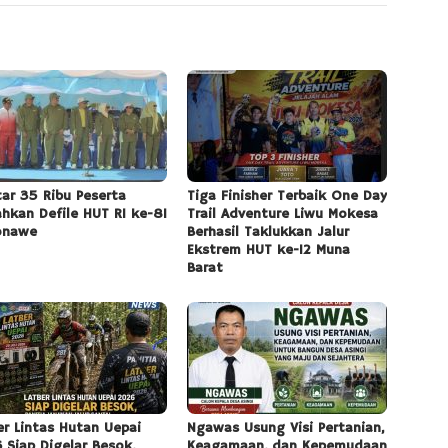
tar 35 Ribu Peserta
Tiga Finisher Terbaik One Day
ahkan Defile HUT RI ke-81
Trail Adventure Liwu Mokesa
onawe
Berhasil Taklukkan Jalur
Ekstrem HUT ke-12 Muna
Barat
er Lintas Hutan Uepai
Ngawas Usung Visi Pertanian,
 Siap Digelar Besok,
Keagamaan, dan Kepemudaan