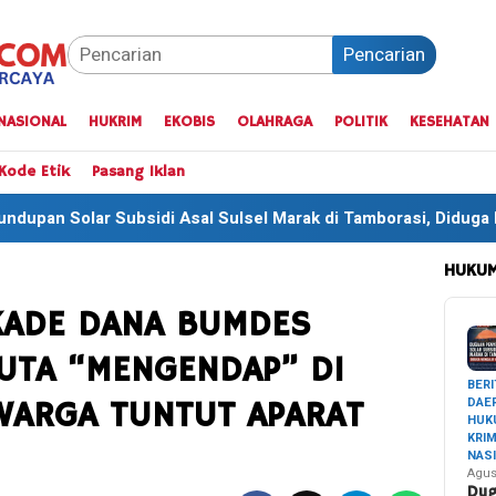
Pencarian
NASIONAL
HUKRIM
EKOBIS
OLAHRAGA
POLITIK
KESEHATAN
Kode Etik
Pasang Iklan
Asal Sulsel Marak di Tamborasi, Diduga Mengalir ke Sektor In
HUKUM
KADE DANA BUMDES
JUTA “MENGENDAP” DI
BERI
DAE
WARGA TUNTUT APARAT
HUK
KRI
NAS
Agus
Du