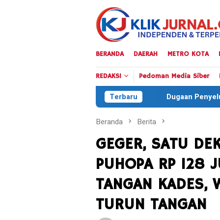
Loncat
ke
konten
BERANDA
DAERAH
METRO KOTA
REDAKSI
Pedoman Media Siber
Dugaan Penyelundupan Solar Subsidi 
Terbaru
Beranda
Berita
GEGER, SATU DE
PUHOPA RP 128 
TANGAN KADES, 
TURUN TANGAN