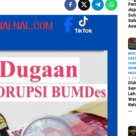
Pen
du
Sol
Sub
Asa
BERI
DAE
HUK
KRI
NAS
4 Ju
Did
Ser
Lah
War
Ke
…