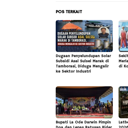
POS TERKAIT
Dugaan Penyelundupan Solar
Seki
Subsidi Asal Sulsel Marak di
Meri
Tamborasi, Diduga Mengalir
di K
ke Sektor Industri
Bupati La Ode Darwin Pimpin
Latb
Doa dan Lepas Ratusan Rider
2026