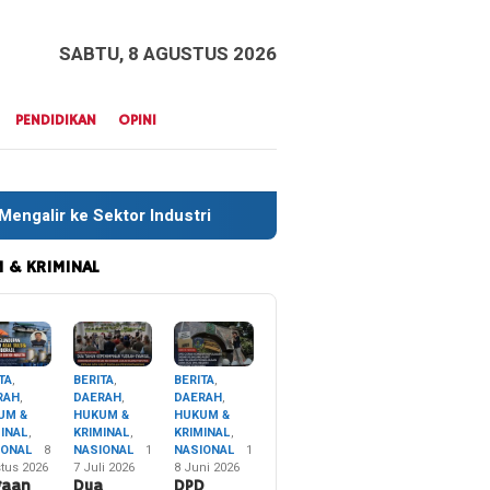
SABTU, 8 AGUSTUS 2026
PENDIDIKAN
OPINI
dustri
Sekitar 35 Ribu Peserta Meriahkan Defile HUT RI
 & KRIMINAL
TA
,
BERITA
,
BERITA
,
RAH
,
DAERAH
,
DAERAH
,
UM &
HUKUM &
HUKUM &
MINAL
,
KRIMINAL
,
KRIMINAL
,
IONAL
8
NASIONAL
1
NASIONAL
1
tus 2026
7 Juli 2026
8 Juni 2026
gaan
Dua
DPD