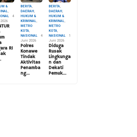
UM &
BERITA
,
BERITA
,
MINAL
,
DAERAH
,
DAERAH
,
IONAL
4
HUKUM &
HUKUM &
 2026
KRIMINAL
,
KRIMINAL
,
NTUR
METRO
METRO
KOTA
,
KOTA
,
n
NASIONAL
4
NASIONAL
1
um
Juni 2026
Juni 2026
a
Polres
Diduga
ara RI
Konawe
Rusak
sak
Tindak
Lingkunga
…
Aktivitas
n dan
Penamba
Dekati
ng…
Pemuk…