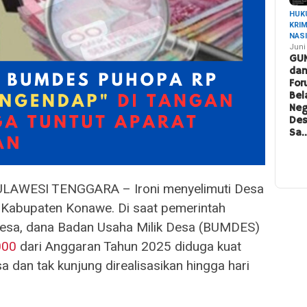
HUK
KRI
NAS
Juni
GU
da
For
Bel
Neg
De
Sa
AWESI TENGGARA – Ironi menyelimuti Desa
 Kabupaten Konawe. Di saat pemerintah
esa, dana Badan Usaha Milik Desa (BUMDES)
000
dari Anggaran Tahun 2025 diduga kuat
a dan tak kunjung direalisasikan hingga hari