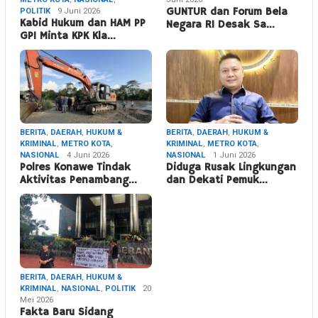
POLITIK
9 Juni 2026
GUNTUR dan Forum Bela
Kabid Hukum dan HAM PP
Negara RI Desak Sa…
GPI Minta KPK Kla…
BERITA
,
DAERAH
,
HUKUM &
BERITA
,
DAERAH
,
HUKUM &
KRIMINAL
,
METRO KOTA
,
KRIMINAL
,
METRO KOTA
,
NASIONAL
4 Juni 2026
NASIONAL
1 Juni 2026
Polres Konawe Tindak
Diduga Rusak Lingkungan
Aktivitas Penambang…
dan Dekati Pemuk…
BERITA
,
DAERAH
,
HUKUM &
KRIMINAL
,
NASIONAL
,
POLITIK
20
Mei 2026
Fakta Baru Sidang