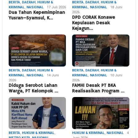
BERITA
,
DAERAH
,
HUKUM &
BERITA
,
DAERAH
,
HUKUM &
KRIMINAL
,
NASIONAL
17 Juli 2026
KRIMINAL
,
NASIONAL
18 Juni
Dua Tahun Kepemimpinan
2026
DPD CORAK Konawe
Yusran–Syamsul, K…
Kepulauan Desak
Kejagun…
BERITA
,
DAERAH
,
HUKUM &
BERITA
,
DAERAH
,
HUKUM &
KRIMINAL
,
NASIONAL
14 Juni
KRIMINAL
,
NASIONAL
10 Juni
2026
2026
Diduga Serobot Lahan
FAMHI Desak PT BKA
Warga, PT Kelompok …
Realisasikan Program …
BERITA
,
HUKUM & KRIMINAL
,
HUKUM & KRIMINAL
,
NASIONAL
4
METRO KOTA
,
NASIONAL
,
Juni 2026