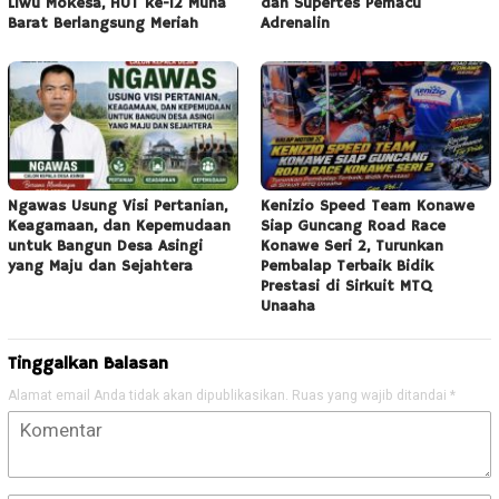
Liwu Mokesa, HUT ke-12 Muna
dan Supertes Pemacu
Barat Berlangsung Meriah
Adrenalin
Ngawas Usung Visi Pertanian,
Kenizio Speed Team Konawe
Keagamaan, dan Kepemudaan
Siap Guncang Road Race
untuk Bangun Desa Asingi
Konawe Seri 2, Turunkan
yang Maju dan Sejahtera
Pembalap Terbaik Bidik
Prestasi di Sirkuit MTQ
Unaaha
Tinggalkan Balasan
Alamat email Anda tidak akan dipublikasikan.
Ruas yang wajib ditandai
*