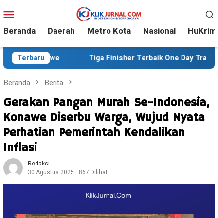
Loncat
Menu
ke
Mobile
konten
Beranda
Daerah
Metro Kota
Nasional
HuKrim
onawe
Terbaru
Tiga Finisher Terbaik One Day Trail Adventure L
Beranda
Berita
Gerakan Pangan Murah Se-Indonesia,
Konawe Diserbu Warga, Wujud Nyata
Perhatian Pemerintah Kendalikan
Inflasi
Redaksi
30 Agustus 2025
867 Dilihat