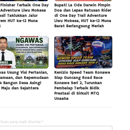
 Finisher Terbaik One Day
Bupati La Ode Darwin Pimpin
l Adventure Liwu Mokesa
Doa dan Lepas Ratusan Rider
asil Taklukkan Jalur
di One Day Trail Adventure
rem HUT ke-12 Muna
Liwu Mokesa, HUT ke-12 Muna
t
Barat Berlangsung Meriah
as Usung Visi Pertanian,
Kenizio Speed Team Konawe
amaan, dan Kepemudaan
Siap Guncang Road Race
k Bangun Desa Asingi
Konawe Seri 2, Turunkan
 Maju dan Sejahtera
Pembalap Terbaik Bidik
Prestasi di Sirkuit MTQ
Unaaha
Ruas yang wajib ditandai
*