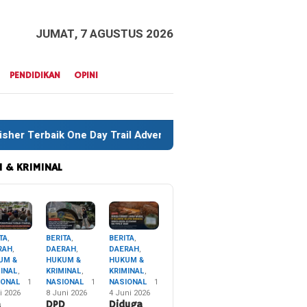
JUMAT, 7 AGUSTUS 2026
PENDIDIKAN
OPINI
y Trail Adventure Liwu Mokesa Berhasil Taklukkan Jalur Ekstr
 & KRIMINAL
TA
,
BERITA
,
BERITA
,
RAH
,
DAERAH
,
DAERAH
,
UM &
HUKUM &
HUKUM &
MINAL
,
KRIMINAL
,
KRIMINAL
,
IONAL
1
NASIONAL
1
NASIONAL
1
i 2026
8 Juni 2026
4 Juni 2026
a
DPD
Diduga