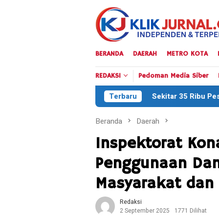
Loncat
ke
konten
BERANDA
DAERAH
METRO KOTA
REDAKSI
Pedoman Media Siber
Sekitar 35 Ribu Peserta Meriahkan Defil
Terbaru
Beranda
Daerah
Inspektorat Kon
Penggunaan Dan
Masyarakat dan 
Redaksi
2 September 2025
1771 Dilihat