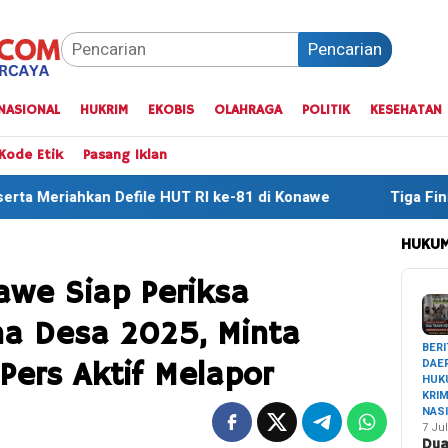
Pencarian
NASIONAL
HUKRIM
EKOBIS
OLAHRAGA
POLITIK
KESEHATAN
Kode Etik
Pasang Iklan
e HUT RI ke-81 di Konawe
Tiga Finisher Terbaik One Da
HUKUM
awe Siap Periksa
a Desa 2025, Minta
BERI
DAE
Pers Aktif Melapor
HUK
KRI
NAS
7 Jul
Du