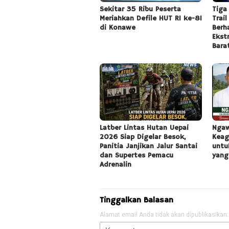
Sekitar 35 Ribu Peserta
Tiga
Meriahkan Defile HUT RI ke-81
Trai
di Konawe
Berh
Ekst
Bara
Latber Lintas Hutan Uepai
Ngaw
2026 Siap Digelar Besok,
Keag
Panitia Janjikan Jalur Santai
untu
dan Supertes Pemacu
yang
Adrenalin
Tinggalkan Balasan
Alamat email Anda tidak akan dipublikasikan.