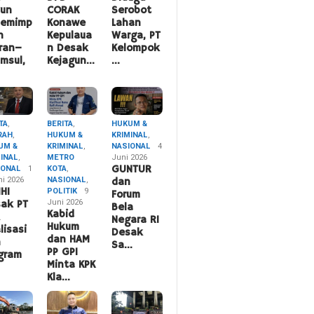
hun
CORAK
Serobot
pemimp
Konawe
Lahan
n
Kepulaua
Warga, PT
ran–
n Desak
Kelompok
msul,
Kejagun…
…
TA
,
BERITA
,
HUKUM &
RAH
,
HUKUM &
KRIMINAL
,
UM &
KRIMINAL
,
NASIONAL
4
MINAL
,
METRO
Juni 2026
IONAL
1
KOTA
,
GUNTUR
ni 2026
NASIONAL
,
dan
HI
POLITIK
9
Forum
Juni 2026
ak PT
Bela
Kabid
A
Negara RI
Hukum
lisasi
Desak
dan HAM
n
Sa…
PP GPI
gram
Minta KPK
Kla…