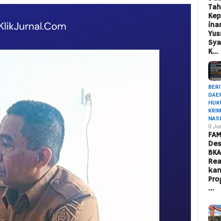
Ta
Ke
ina
Yus
Sya
K…
BERI
DAE
HUK
KRI
NAS
0 Ju
FAM
Des
BK
Rea
ka
Pro
…