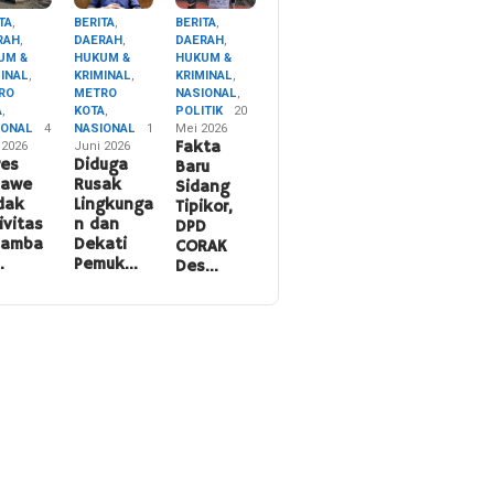
TA
,
BERITA
,
BERITA
,
RAH
,
DAERAH
,
DAERAH
,
UM &
HUKUM &
HUKUM &
MINAL
,
KRIMINAL
,
KRIMINAL
,
RO
METRO
NASIONAL
,
A
,
KOTA
,
POLITIK
20
IONAL
4
NASIONAL
1
Mei 2026
 2026
Juni 2026
Fakta
res
Diduga
Baru
nawe
Rusak
Sidang
dak
Lingkunga
Tipikor,
ivitas
n dan
DPD
namba
Dekati
CORAK
…
Pemuk…
Des…