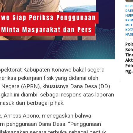
BERI
DAE
HUK
KRI
MET
KOT
NAS
Juni
Pol
Ko
Tin
Akt
Pe
pektorat Kabupaten Konawe bakal segera
ng
riksa pekerjaan fisik yang didanai oleh
 Negara (APBN), khususnya Dana Desa (DD)
gkah ini diambil sebagai respons atas laporan
asuk dari berbagai pihak.
we, Anreas Apono, menegaskan bahwa
alam penggunaan Dana Desa. “Penggunaan
laksanakan secara terbuka sebagai bentuk