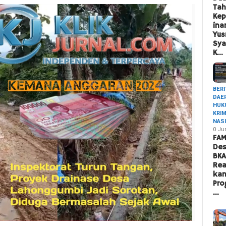
Ta
Ke
ina
Yus
Sya
K…
BERI
DAE
HUK
KRI
NAS
0 Ju
FAM
Des
BK
Rea
ka
Pro
…