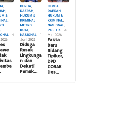
TA
,
BERITA
,
BERITA
,
RAH
,
DAERAH
,
DAERAH
,
UM &
HUKUM &
HUKUM &
MINAL
,
KRIMINAL
,
KRIMINAL
,
RO
METRO
NASIONAL
,
A
,
KOTA
,
POLITIK
20
IONAL
4
NASIONAL
1
Mei 2026
 2026
Juni 2026
Fakta
res
Diduga
Baru
nawe
Rusak
Sidang
dak
Lingkunga
Tipikor,
ivitas
n dan
DPD
namba
Dekati
CORAK
…
Pemuk…
Des…