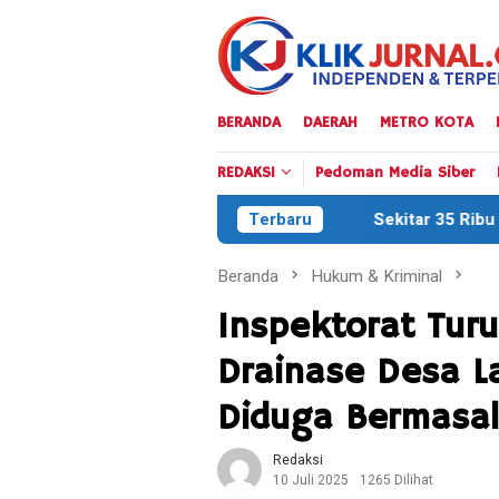
Loncat
ke
konten
BERANDA
DAERAH
METRO KOTA
REDAKSI
Pedoman Media Siber
Sekitar 35 Ribu Peserta Meriahkan Def
Terbaru
Beranda
Hukum & Kriminal
Inspektorat Tur
Drainase Desa L
Diduga Bermasal
Redaksi
10 Juli 2025
1265 Dilihat