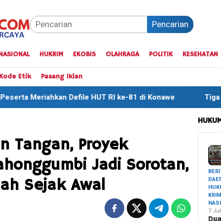
Pencarian
NASIONAL
HUKRIM
EKOBIS
OLAHRAGA
POLITIK
KESEHATAN
Kode Etik
Pasang Iklan
ile HUT RI ke-81 di Konawe
Tiga Finisher Terbaik One 
HUKUM
un Tangan, Proyek
ahonggumbi Jadi Sorotan,
BERI
DAE
ah Sejak Awal
HUK
KRI
NAS
7 Jul
Du