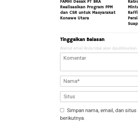
FAMHI Desak PT BKA
Kabi
Realisasikan Program PPM
Mint
dan CSR untuk Masyarakat
Raff
Konawe Utara
Pers
Suap
Tinggalkan Balasan
Alamat email Anda tidak akan dipublikasikan.
Simpan nama, email, dan situs
berikutnya.