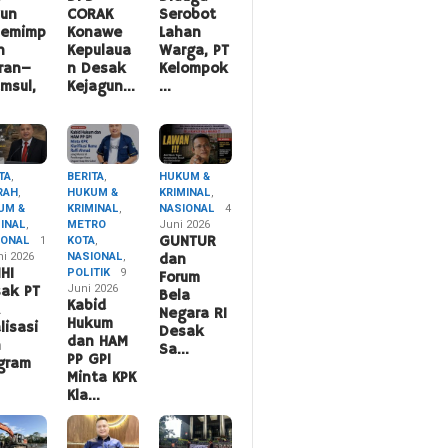
hun
CORAK
Serobot
pemimp
Konawe
Lahan
n
Kepulaua
Warga, PT
ran–
n Desak
Kelompok
msul,
Kejagun…
…
TA
,
BERITA
,
HUKUM &
RAH
,
HUKUM &
KRIMINAL
,
UM &
KRIMINAL
,
NASIONAL
4
MINAL
,
METRO
Juni 2026
IONAL
1
KOTA
,
GUNTUR
ni 2026
NASIONAL
,
dan
HI
POLITIK
9
Forum
Juni 2026
ak PT
Bela
Kabid
A
Negara RI
Hukum
lisasi
Desak
dan HAM
n
Sa…
PP GPI
gram
Minta KPK
Kla…