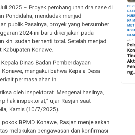
Juli 2025 – Proyek pembangunan drainase di
BERI
DAE
n Pondidaha, mendadak menjadi
HUK
KRI
gan publik.Pasalnya, proyek yang bersumber
MET
KOT
ggaran 2024 ini baru dikerjakan pada
NAS
kini sudah berhenti total. Setelah menjadi
Juni
Pol
at Kabupaten Konawe.
Ko
Tin
Akt
.) Kepala Dinas Badan Pemberdayaan
Pe
 Konawe, mengakui bahwa Kepala Desa
ng
erkait permasalahan ini.
iksa oleh inspektorat. Mengenai hasilnya,
 pihak inspektorat,” ujar Rasjan saat
la, Kamis (10/7/2025).
as pokok BPMD Konawe, Rasjan menjelaskan
atas melakukan pengawasan dan konfirmasi