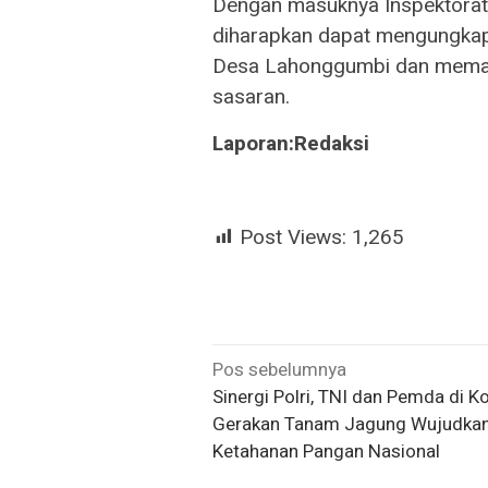
Dengan masuknya Inspektorat,
diharapkan dapat mengungkap 
Desa Lahonggumbi dan memas
sasaran.
Laporan:Redaksi
Post Views:
1,265
Navigasi
Pos sebelumnya
Sinergi Polri, TNI dan Pemda di K
pos
Gerakan Tanam Jagung Wujudka
Ketahanan Pangan Nasional