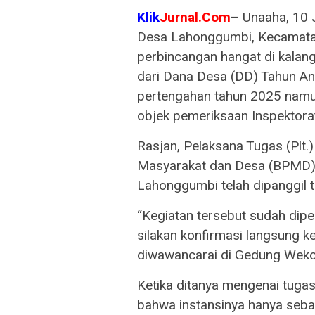
Klik
Jurnal.Com
– Unaaha, 10 
Desa Lahonggumbi, Kecamata
perbincangan hangat di kalan
dari Dana Desa (DD) Tahun An
pertengahan tahun 2025 namun 
objek pemeriksaan Inspektor
Rasjan, Pelaksana Tugas (Plt
Masyarakat dan Desa (BPMD)
Lahonggumbi telah dipanggil t
“Kegiatan tersebut sudah diper
silakan konfirmasi langsung ke
diwawancarai di Gedung Wekoi
Ketika ditanya mengenai tug
bahwa instansinya hanya seb