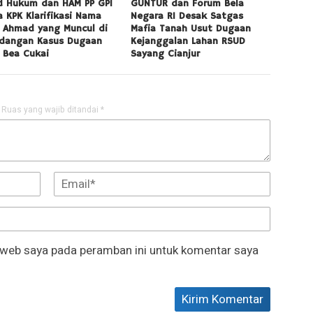
d Hukum dan HAM PP GPI
GUNTUR dan Forum Bela
a KPK Klarifikasi Nama
Negara RI Desak Satgas
i Ahmad yang Muncul di
Mafia Tanah Usut Dugaan
idangan Kasus Dugaan
Kejanggalan Lahan RSUD
 Bea Cukai
Sayang Cianjur
Ruas yang wajib ditandai
*
 web saya pada peramban ini untuk komentar saya