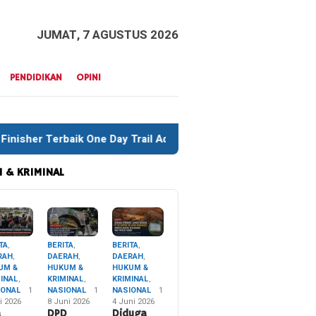
JUMAT, 7 AGUSTUS 2026
PENDIDIKAN
OPINI
Day Trail Adventure Liwu Mokesa Berhasil Taklukkan Jalur Ek
 & KRIMINAL
TA
,
BERITA
,
BERITA
,
RAH
,
DAERAH
,
DAERAH
,
UM &
HUKUM &
HUKUM &
MINAL
,
KRIMINAL
,
KRIMINAL
,
IONAL
1
NASIONAL
1
NASIONAL
1
i 2026
8 Juni 2026
4 Juni 2026
a
DPD
Diduga