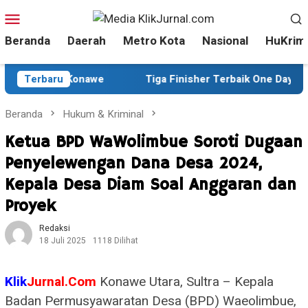
Loncat
Menu
ke
Mobile
Beranda
Daerah
Metro Kota
Nasional
HuKrim
konten
ke-81 di Konawe
Terbaru
Tiga Finisher Terbaik One Day Trail A
Beranda
Hukum & Kriminal
Ketua BPD WaWolimbue Soroti Dugaan
Penyelewengan Dana Desa 2024,
Kepala Desa Diam Soal Anggaran dan
Proyek
Redaksi
18 Juli 2025
1118 Dilihat
Klik
Jurnal.Com
Konawe Utara, Sultra – Kepala
Badan Permusyawaratan Desa (BPD) Waeolimbue,