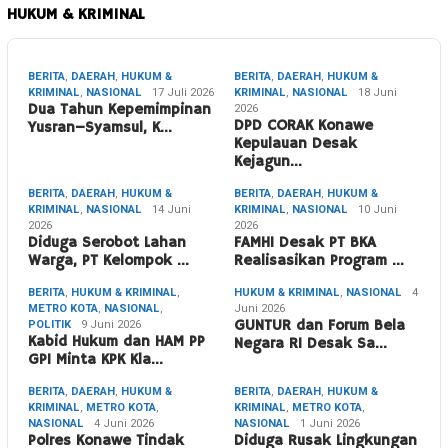
HUKUM & KRIMINAL
BERITA
,
DAERAH
,
HUKUM &
BERITA
,
DAERAH
,
HUKUM &
KRIMINAL
,
NASIONAL
17 Juli 2026
KRIMINAL
,
NASIONAL
18 Juni
Dua Tahun Kepemimpinan
2026
DPD CORAK Konawe
Yusran–Syamsul, K…
Kepulauan Desak
Kejagun…
BERITA
,
DAERAH
,
HUKUM &
BERITA
,
DAERAH
,
HUKUM &
KRIMINAL
,
NASIONAL
14 Juni
KRIMINAL
,
NASIONAL
10 Juni
2026
2026
Diduga Serobot Lahan
FAMHI Desak PT BKA
Warga, PT Kelompok …
Realisasikan Program …
BERITA
,
HUKUM & KRIMINAL
,
HUKUM & KRIMINAL
,
NASIONAL
4
METRO KOTA
,
NASIONAL
,
Juni 2026
POLITIK
9 Juni 2026
GUNTUR dan Forum Bela
Kabid Hukum dan HAM PP
Negara RI Desak Sa…
GPI Minta KPK Kla…
BERITA
,
DAERAH
,
HUKUM &
BERITA
,
DAERAH
,
HUKUM &
KRIMINAL
,
METRO KOTA
,
KRIMINAL
,
METRO KOTA
,
NASIONAL
4 Juni 2026
NASIONAL
1 Juni 2026
Polres Konawe Tindak
Diduga Rusak Lingkungan