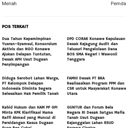
Meriah
Pemda
POS TERKAIT
Dua Tahun Kepemimpinan
DPD CORAK Konawe Kepulauan
Yusran–Syamsul, Konsorsium
Desak Kejagung Audit dan
Aktivis dan NGO Konawe
Telusuri Pengelolaan Dana
Ajukan Delapan Tuntutan,
BOS SMA Negeri 1 Wawonii
Desak APH Usut Dugaan
Tenggara
Penyimpangan
Diduga Serobot Lahan Warga,
FAMHI Desak PT BKA
PT Kelompok Delapan
Realisasikan Program PPM dan
Indonesia Diminta Segera
CSR untuk Masyarakat Konawe
Selesaikan Hak Pemilik Tanah
Utara
Kabid Hukum dan HAM PP GPI
GUNTUR dan Forum Bela
Minta KPK Klarifikasi Nama
Negara RI Desak Satgas Mafia
Raffi Ahmad yang Muncul di
Tanah Usut Dugaan
Persidangan Kasus Dugaan
Kejanggalan Lahan RSUD