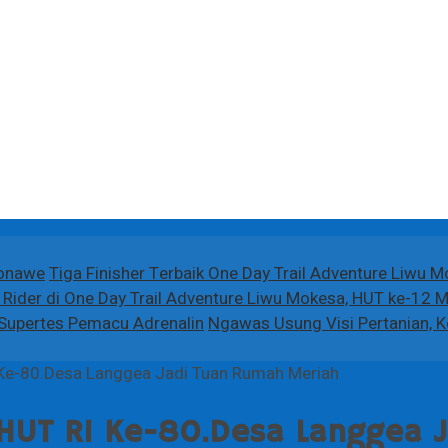
Konawe
Tiga Finisher Terbaik One Day Trail Adventure Liwu 
Rider di One Day Trail Adventure Liwu Mokesa, HUT ke-12 
n Supertes Pemacu Adrenalin
Ngawas Usung Visi Pertanian, 
Ke-80.Desa Langgea Jadi Tuan Rumah Meriah
HUT RI Ke-80.Desa Langgea 