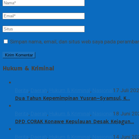
Simpan nama, email, dan situs web saya pada peramban 
Hukum & Kriminal
Berita
,
Daerah
,
Hukum & Kriminal
,
Nasional
17 Juli 20
Dua Tahun Kepemimpinan Yusran–Syamsul, K…
Berita
,
Daerah
,
Hukum & Kriminal
,
Nasional
18 Juni 20
DPD CORAK Konawe Kepulauan Desak Kejagun…
Berita
,
Daerah
,
Hukum & Kriminal
,
Nasional
14 Juni 20