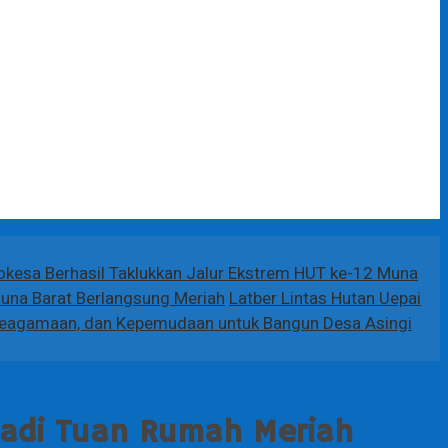
Mokesa Berhasil Taklukkan Jalur Ekstrem HUT ke-12 Muna
Muna Barat Berlangsung Meriah
Latber Lintas Hutan Uepai
Keagamaan, dan Kepemudaan untuk Bangun Desa Asingi
Jadi Tuan Rumah Meriah