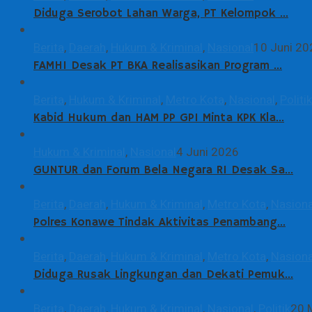
Diduga Serobot Lahan Warga, PT Kelompok …
Berita
,
Daerah
,
Hukum & Kriminal
,
Nasional
10 Juni 20
FAMHI Desak PT BKA Realisasikan Program …
Berita
,
Hukum & Kriminal
,
Metro Kota
,
Nasional
,
Politik
Kabid Hukum dan HAM PP GPI Minta KPK Kla…
Hukum & Kriminal
,
Nasional
4 Juni 2026
GUNTUR dan Forum Bela Negara RI Desak Sa…
Berita
,
Daerah
,
Hukum & Kriminal
,
Metro Kota
,
Nasiona
Polres Konawe Tindak Aktivitas Penambang…
Berita
,
Daerah
,
Hukum & Kriminal
,
Metro Kota
,
Nasiona
Diduga Rusak Lingkungan dan Dekati Pemuk…
Berita
,
Daerah
,
Hukum & Kriminal
,
Nasional
,
Politik
20 