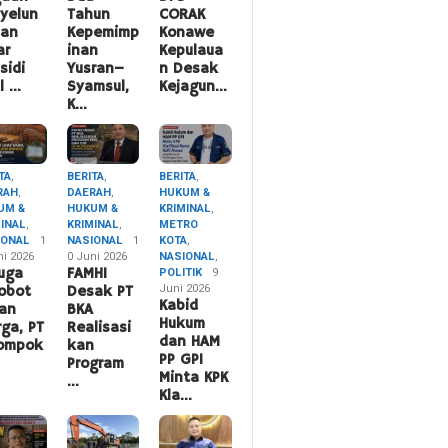
yelun
Tahun
CORAK
pan
Kepemimp
Konawe
ar
inan
Kepulaua
sidi
Yusran–
n Desak
l …
Syamsul,
Kejagun…
K…
TA
,
BERITA
,
BERITA
,
RAH
,
DAERAH
,
HUKUM &
UM &
HUKUM &
KRIMINAL
,
MINAL
,
KRIMINAL
,
METRO
IONAL
1
NASIONAL
1
KOTA
,
ni 2026
0 Juni 2026
NASIONAL
,
uga
FAMHI
POLITIK
9
Juni 2026
obot
Desak PT
Kabid
an
BKA
Hukum
ga, PT
Realisasi
dan HAM
lompok
kan
PP GPI
Program
Minta KPK
…
Kla…