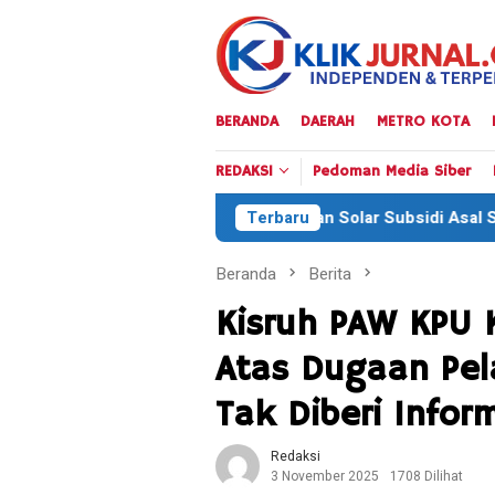
Loncat
ke
konten
BERANDA
DAERAH
METRO KOTA
REDAKSI
Pedoman Media Siber
an Penyelundupan Solar Subsidi Asal Sulsel Marak di Tamboras
Terbaru
Beranda
Berita
Kisruh PAW KPU 
Atas Dugaan Pel
Tak Diberi Infor
Redaksi
3 November 2025
1708 Dilihat