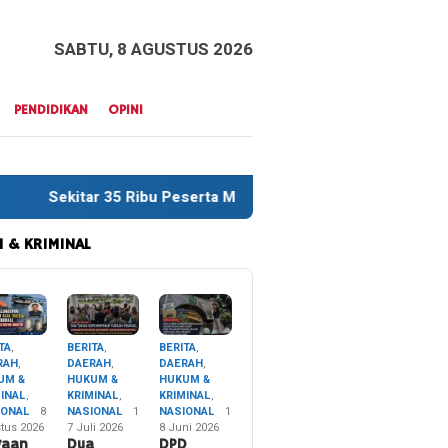
SABTU, 8 AGUSTUS 2026
PENDIDIKAN
OPINI
 Peserta Meriahkan Defile HUT RI ke-81 di Konawe
Tiga 
 & KRIMINAL
TA
,
BERITA
,
BERITA
,
RAH
,
DAERAH
,
DAERAH
,
UM &
HUKUM &
HUKUM &
MINAL
,
KRIMINAL
,
KRIMINAL
,
IONAL
8
NASIONAL
1
NASIONAL
1
tus 2026
7 Juli 2026
8 Juni 2026
gaan
Dua
DPD