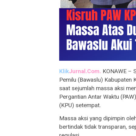
Klik
Jurnal.Com.
KONAWE – Su
Pemilu (Bawaslu) Kabupaten
saat sejumlah massa aksi meng
Pergantian Antar Waktu (PAW)
(KPU) setempat.
Massa aksi yang dipimpin o
bertindak tidak transparan, s
regulasi.