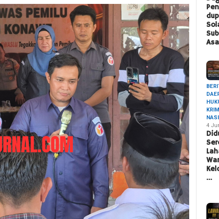
Pen
du
Sol
Sub
Asa
BERI
DAE
HUK
KRI
NAS
4 Ju
Did
Ser
Lah
War
Ke
…