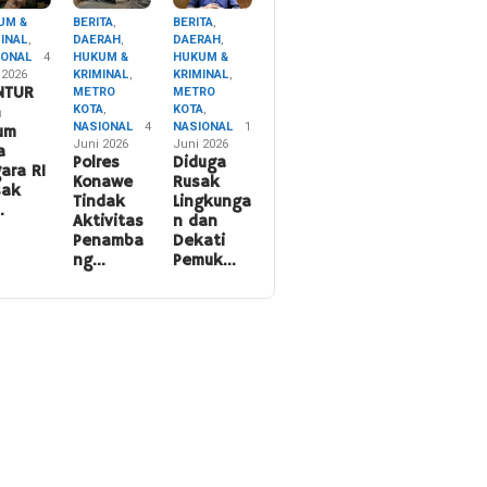
UM &
BERITA
,
BERITA
,
MINAL
,
DAERAH
,
DAERAH
,
IONAL
4
HUKUM &
HUKUM &
 2026
KRIMINAL
,
KRIMINAL
,
NTUR
METRO
METRO
KOTA
,
KOTA
,
n
NASIONAL
4
NASIONAL
1
um
Juni 2026
Juni 2026
a
Polres
Diduga
ara RI
Konawe
Rusak
sak
Tindak
Lingkunga
…
Aktivitas
n dan
Penamba
Dekati
ng…
Pemuk…