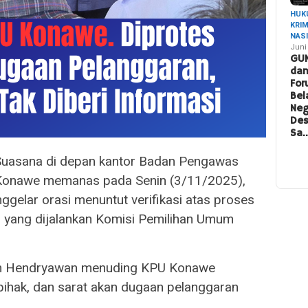
HUK
KRI
NAS
Juni
GU
da
For
Bel
Neg
De
Sa
asana di depan kantor Badan Pengawas
 Konawe memanas pada Senin (3/11/2025),
gelar orasi menuntut verifikasi atas proses
 yang dijalankan Komisi Pemilihan Umum
leh Hendryawan menuding KPU Konawe
epihak, dan sarat akan dugaan pelanggaran