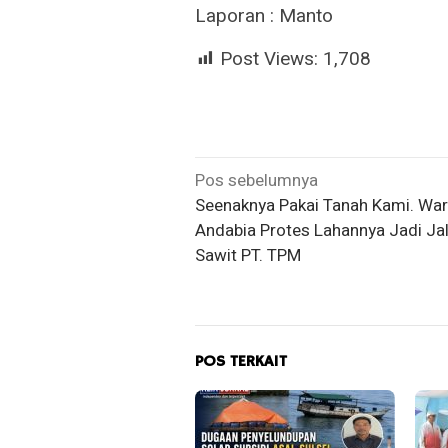
Laporan : Manto
Post Views:
1,708
Navigasi
Pos sebelumnya
Seenaknya Pakai Tanah Kami. Wa
pos
Andabia Protes Lahannya Jadi Ja
Sawit PT. TPM
POS TERKAIT