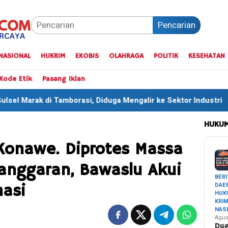
Pencarian
NASIONAL
HUKRIM
EKOBIS
OLAHRAGA
POLITIK
KESEHATAN
Kode Etik
Pasang Iklan
i, Diduga Mengalir ke Sektor Industri
Sekitar 35 Ribu
HUKUM
Konawe. Diprotes Massa
anggaran, Bawaslu Akui
BERI
DAE
masi
HUK
KRI
NAS
Agus
Du