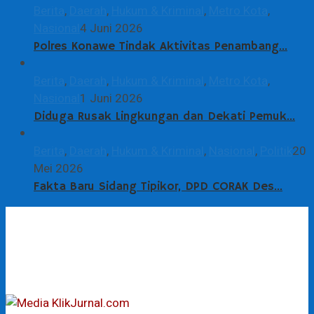
Berita
,
Daerah
,
Hukum & Kriminal
,
Metro Kota
,
Nasional
4 Juni 2026
Polres Konawe Tindak Aktivitas Penambang…
Berita
,
Daerah
,
Hukum & Kriminal
,
Metro Kota
,
Nasional
1 Juni 2026
Diduga Rusak Lingkungan dan Dekati Pemuk…
Berita
,
Daerah
,
Hukum & Kriminal
,
Nasional
,
Politik
20
Mei 2026
Fakta Baru Sidang Tipikor, DPD CORAK Des…