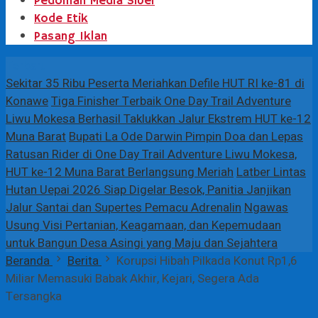
Pedoman Media Siber
Kode Etik
Pasang Iklan
Terbaru
Sekitar 35 Ribu Peserta Meriahkan Defile HUT RI ke-81 di
Konawe
Tiga Finisher Terbaik One Day Trail Adventure
Liwu Mokesa Berhasil Taklukkan Jalur Ekstrem HUT ke-12
Muna Barat
Bupati La Ode Darwin Pimpin Doa dan Lepas
Ratusan Rider di One Day Trail Adventure Liwu Mokesa,
HUT ke-12 Muna Barat Berlangsung Meriah
Latber Lintas
Hutan Uepai 2026 Siap Digelar Besok, Panitia Janjikan
Jalur Santai dan Supertes Pemacu Adrenalin
Ngawas
Usung Visi Pertanian, Keagamaan, dan Kepemudaan
untuk Bangun Desa Asingi yang Maju dan Sejahtera
Beranda
Berita
Korupsi Hibah Pilkada Konut Rp1,6
Miliar Memasuki Babak Akhir, Kejari, Segera Ada
Tersangka