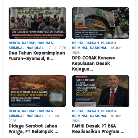
BERITA
,
DAERAH
,
HUKUM &
BERITA
,
DAERAH
,
HUKUM &
KRIMINAL
,
NASIONAL
17 Juli 2026
KRIMINAL
,
NASIONAL
18 Juni
Dua Tahun Kepemimpinan
2026
DPD CORAK Konawe
Yusran–Syamsul, K…
Kepulauan Desak
Kejagun…
BERITA
,
DAERAH
,
HUKUM &
BERITA
,
DAERAH
,
HUKUM &
KRIMINAL
,
NASIONAL
14 Juni
KRIMINAL
,
NASIONAL
10 Juni
2026
2026
Diduga Serobot Lahan
FAMHI Desak PT BKA
Warga, PT Kelompok …
Realisasikan Program …