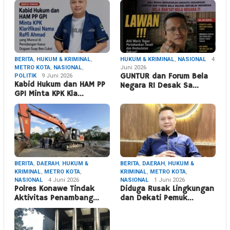
BERITA
,
HUKUM & KRIMINAL
,
HUKUM & KRIMINAL
,
NASIONAL
4
METRO KOTA
,
NASIONAL
,
Juni 2026
POLITIK
9 Juni 2026
GUNTUR dan Forum Bela
Kabid Hukum dan HAM PP
Negara RI Desak Sa…
GPI Minta KPK Kla…
BERITA
,
DAERAH
,
HUKUM &
BERITA
,
DAERAH
,
HUKUM &
KRIMINAL
,
METRO KOTA
,
KRIMINAL
,
METRO KOTA
,
NASIONAL
4 Juni 2026
NASIONAL
1 Juni 2026
Polres Konawe Tindak
Diduga Rusak Lingkungan
Aktivitas Penambang…
dan Dekati Pemuk…