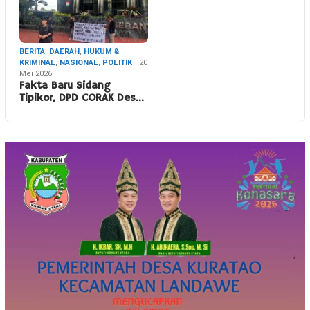
BERITA
,
DAERAH
,
HUKUM &
KRIMINAL
,
NASIONAL
,
POLITIK
20
Mei 2026
Fakta Baru Sidang
Tipikor, DPD CORAK Des…