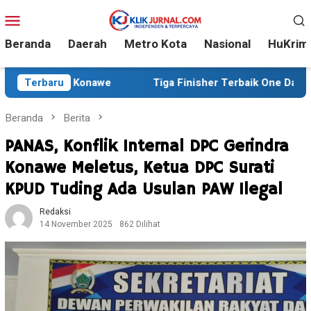
Loncat
Menu
ke
Mobile
konten
Beranda
Daerah
Metro Kota
Nasional
HuKrim
onawe
Terbaru
Tiga Finisher Terbaik One Day Trail Adventure 
Beranda
Berita
PANAS, Konflik Internal DPC Gerindra
Konawe Meletus, Ketua DPC Surati
KPUD Tuding Ada Usulan PAW Ilegal
Redaksi
14 November 2025
862 Dilihat