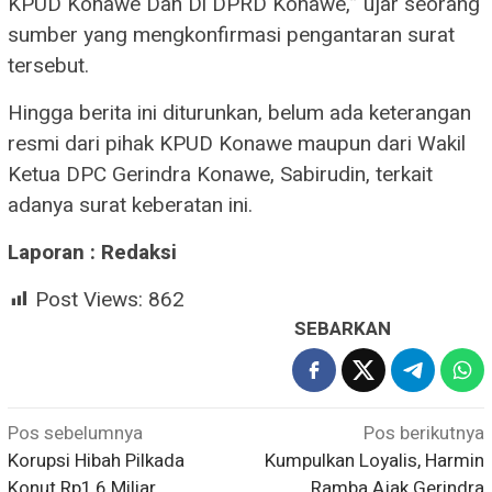
KPUD Konawe Dan Di DPRD Konawe,” ujar seorang
sumber yang mengkonfirmasi pengantaran surat
tersebut.
Hingga berita ini diturunkan, belum ada keterangan
resmi dari pihak KPUD Konawe maupun dari Wakil
Ketua DPC Gerindra Konawe, Sabirudin, terkait
adanya surat keberatan ini.
Laporan : Redaksi
Post Views:
862
SEBARKAN
Navigasi
Pos sebelumnya
Pos berikutnya
Korupsi Hibah Pilkada
Kumpulkan Loyalis, Harmin
pos
Konut Rp1,6 Miliar
Ramba Ajak Gerindra