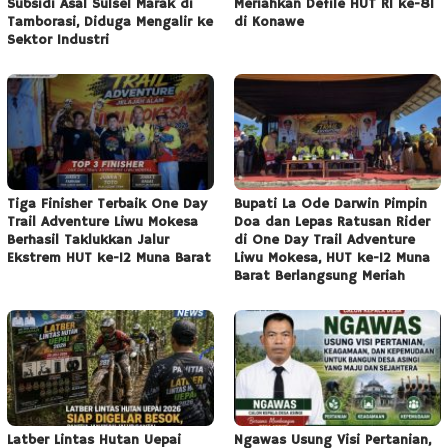
Subsidi Asal Sulsel Marak di
Meriahkan Defile HUT RI ke-81
Tamborasi, Diduga Mengalir ke
di Konawe
Sektor Industri
Tiga Finisher Terbaik One Day
Bupati La Ode Darwin Pimpin
Trail Adventure Liwu Mokesa
Doa dan Lepas Ratusan Rider
Berhasil Taklukkan Jalur
di One Day Trail Adventure
Ekstrem HUT ke-12 Muna Barat
Liwu Mokesa, HUT ke-12 Muna
Barat Berlangsung Meriah
Latber Lintas Hutan Uepai
Ngawas Usung Visi Pertanian,