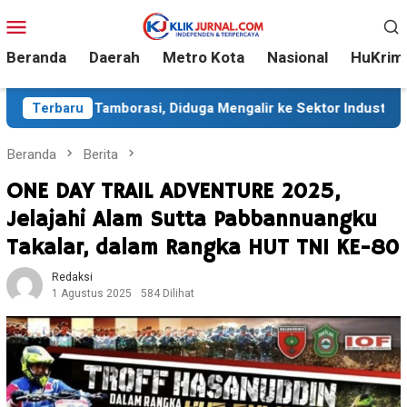
Loncat
Menu
ke
Mobile
konten
Beranda
Daerah
Metro Kota
Nasional
HuKrim
borasi, Diduga Mengalir ke Sektor Industri
Terbaru
Sekitar 35
Beranda
Berita
ONE DAY TRAIL ADVENTURE 2025,
Jelajahi Alam Sutta Pabbannuangku
Takalar, dalam Rangka HUT TNI KE-80
Redaksi
1 Agustus 2025
584 Dilihat