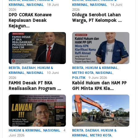
KRIMINAL
,
NASIONAL
18 Juni
KRIMINAL
,
NASIONAL
14 Juni
2026
2026
DPD CORAK Konawe
Diduga Serobot Lahan
Kepulauan Desak
Warga, PT Kelompok …
Kejagun…
BERITA
,
DAERAH
,
HUKUM &
BERITA
,
HUKUM & KRIMINAL
,
KRIMINAL
,
NASIONAL
10 Juni
METRO KOTA
,
NASIONAL
,
2026
POLITIK
9 Juni 2026
FAMHI Desak PT BKA
Kabid Hukum dan HAM PP
Realisasikan Program …
GPI Minta KPK Kla…
HUKUM & KRIMINAL
,
NASIONAL
4
BERITA
,
DAERAH
,
HUKUM &
Juni 2026
KRIMINAL
,
METRO KOTA
,