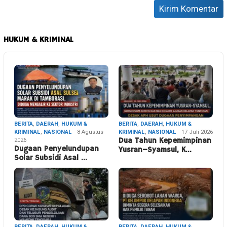
HUKUM & KRIMINAL
BERITA
,
DAERAH
,
HUKUM &
BERITA
,
DAERAH
,
HUKUM &
KRIMINAL
,
NASIONAL
8 Agustus
KRIMINAL
,
NASIONAL
17 Juli 2026
2026
Dua Tahun Kepemimpinan
Dugaan Penyelundupan
Yusran–Syamsul, K…
Solar Subsidi Asal …
BERITA
,
DAERAH
,
HUKUM &
BERITA
,
DAERAH
,
HUKUM &