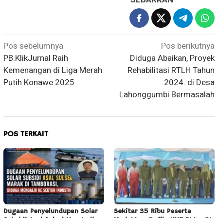
Navigasi
Pos sebelumnya
Pos berikutnya
PB.KlikJurnal Raih
Diduga Abaikan, Proyek
pos
Kemenangan di Liga Merah
Rehabilitasi RTLH Tahun
Putih Konawe 2025
2024. di Desa
Lahonggumbi Bermasalah
POS TERKAIT
Dugaan Penyelundupan Solar
Sekitar 35 Ribu Peserta