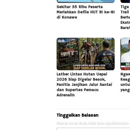
Sekitar 35 Ribu Peserta
Tiga
Meriahkan Defile HUT RI ke-81
Trai
di Konawe
Berh
Ekst
Bara
Latber Lintas Hutan Uepai
Ngaw
2026 Siap Digelar Besok,
Keag
Panitia Janjikan Jalur Santai
untu
dan Supertes Pemacu
yang
Adrenalin
Tinggalkan Balasan
Alamat email Anda tidak akan dipublikasikan.