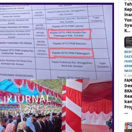
Ta
Ke
ina
Yus
Sya
K…
BERI
DAE
HUK
KRI
NAS
0 Ju
FAM
Des
BK
Rea
ka
Pro
…