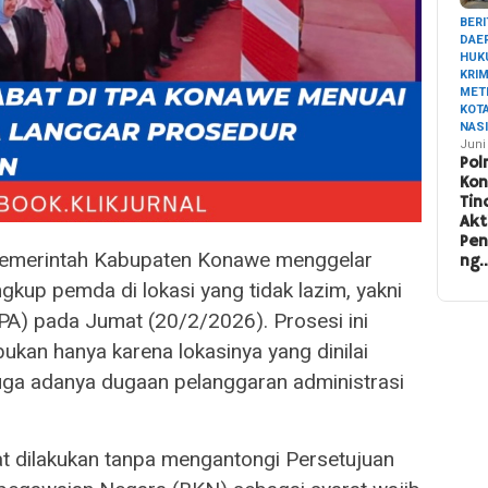
BERI
DAE
HUK
KRI
MET
KOT
NAS
Juni
Pol
Ko
Tin
Akt
Pe
merintah Kabupaten Konawe menggelar
ng
ngkup pemda di lokasi yang tidak lazim, yakni
A) pada Jumat (20/2/2026). Prosesi ini
ukan hanya karena lokasinya yang dinilai
juga adanya dugaan pelanggaran administrasi
at dilakukan tanpa mengantongi Persetujuan