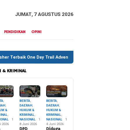
JUMAT, 7 AGUSTUS 2026
PENDIDIKAN
OPINI
 Trail Adventure Liwu Mokesa Berhasil Taklukkan Jalur Ekstre
 & KRIMINAL
TA
,
BERITA
,
BERITA
,
RAH
,
DAERAH
,
DAERAH
,
UM &
HUKUM &
HUKUM &
MINAL
,
KRIMINAL
,
KRIMINAL
,
IONAL
1
NASIONAL
1
NASIONAL
1
i 2026
8 Juni 2026
4 Juni 2026
a
DPD
Diduga