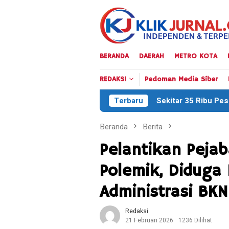
Loncat
ke
konten
BERANDA
DAERAH
METRO KOTA
REDAKSI
Pedoman Media Siber
Sekitar 35 Ribu Peserta Meriahkan Defile
Terbaru
Beranda
Berita
​Pelantikan Peja
Polemik, Diduga
Administrasi BKN
Redaksi
21 Februari 2026
1236 Dilihat