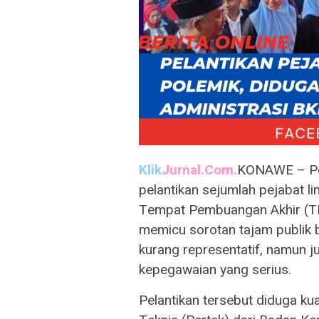
Klik
Jurnal.Com.
KONAWE – Pe
pelantikan sejumlah pejabat li
Tempat Pembuangan Akhir (TP
memicu sorotan tajam publik b
kurang representatif, namun 
kepegawaian yang serius.
Pelantikan tersebut diduga ku