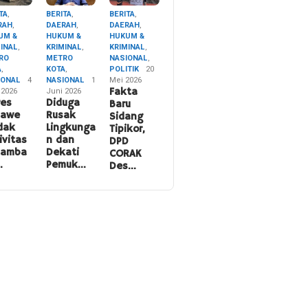
TA
,
BERITA
,
BERITA
,
RAH
,
DAERAH
,
DAERAH
,
UM &
HUKUM &
HUKUM &
MINAL
,
KRIMINAL
,
KRIMINAL
,
RO
METRO
NASIONAL
,
A
,
KOTA
,
POLITIK
20
IONAL
4
NASIONAL
1
Mei 2026
 2026
Juni 2026
Fakta
res
Diduga
Baru
nawe
Rusak
Sidang
dak
Lingkunga
Tipikor,
ivitas
n dan
DPD
namba
Dekati
CORAK
…
Pemuk…
Des…