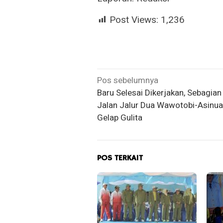
Post Views:
1,236
Navigasi
Pos sebelumnya
Baru Selesai Dikerjakan, Sebagia
pos
Jalan Jalur Dua Wawotobi-Asinu
Gelap Gulita
POS TERKAIT