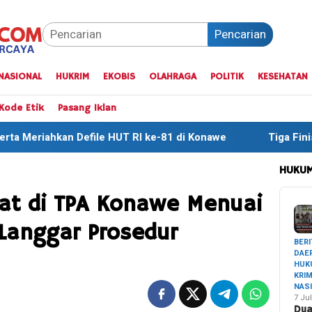
Pencarian
NASIONAL
HUKRIM
EKOBIS
OLAHRAGA
POLITIK
KESEHATAN
Kode Etik
Pasang Iklan
 HUT RI ke-81 di Konawe
Tiga Finisher Terbaik One Day
HUKUM
bat di TPA Konawe Menuai
 Langgar Prosedur
BERI
DAE
HUK
KRI
NAS
7 Jul
Du