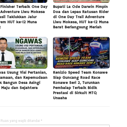
 Finisher Terbaik One Day
Bupati La Ode Darwin Pimpin
l Adventure Liwu Mokesa
Doa dan Lepas Ratusan Rider
asil Taklukkan Jalur
di One Day Trail Adventure
rem HUT ke-12 Muna
Liwu Mokesa, HUT ke-12 Muna
t
Barat Berlangsung Meriah
as Usung Visi Pertanian,
Kenizio Speed Team Konawe
amaan, dan Kepemudaan
Siap Guncang Road Race
k Bangun Desa Asingi
Konawe Seri 2, Turunkan
 Maju dan Sejahtera
Pembalap Terbaik Bidik
Prestasi di Sirkuit MTQ
Unaaha
Ruas yang wajib ditandai
*