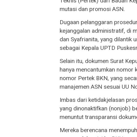
Teknis (Pertek) dari Badan K
mutasi dan promosi ASN.
​Dugaan pelanggaran prosedur
kejanggalan administratif, di 
dan Syafrianita, yang dilanti
sebagai Kepala UPTD Puskes
Selain itu, dokumen Surat Kep
hanya mencantumkan nomor ke
nomor Pertek BKN, yang seca
manajemen ASN sesuai UU No
​Imbas dari ketidakjelasan pro
yang dinonaktifkan (nonjob) b
menuntut transparansi dokume
Mereka berencana menempuh 