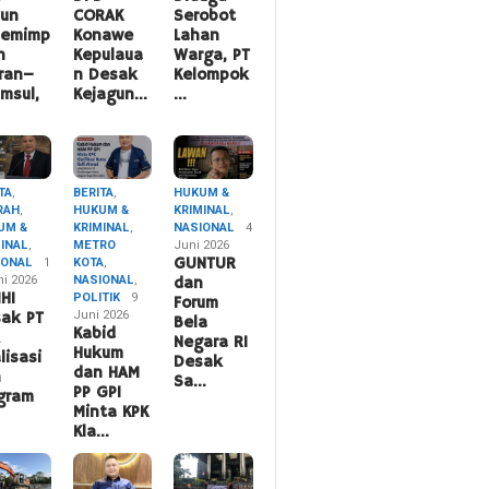
hun
CORAK
Serobot
pemimp
Konawe
Lahan
n
Kepulaua
Warga, PT
ran–
n Desak
Kelompok
msul,
Kejagun…
…
TA
,
BERITA
,
HUKUM &
RAH
,
HUKUM &
KRIMINAL
,
UM &
KRIMINAL
,
NASIONAL
4
MINAL
,
METRO
Juni 2026
IONAL
1
KOTA
,
GUNTUR
ni 2026
NASIONAL
,
dan
HI
POLITIK
9
Forum
Juni 2026
ak PT
Bela
Kabid
A
Negara RI
Hukum
lisasi
Desak
dan HAM
n
Sa…
PP GPI
gram
Minta KPK
Kla…