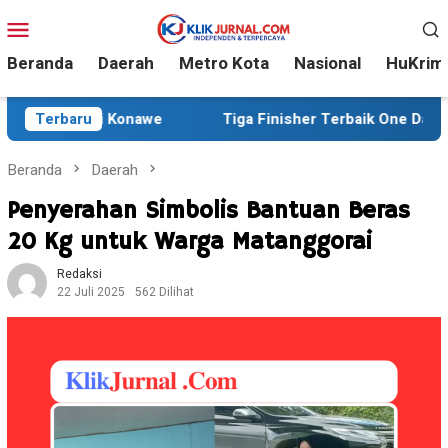
Loncat
Menu
ke
Mobile
konten
Beranda
Daerah
Metro Kota
Nasional
HuKrim
i Konawe
Terbaru
Tiga Finisher Terbaik One Day Trail Adventur
Beranda
Daerah
Penyerahan Simbolis Bantuan Beras
20 Kg untuk Warga Matanggorai
Redaksi
22 Juli 2025
562 Dilihat