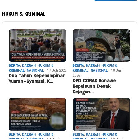
HUKUM & KRIMINAL
BERITA
,
DAERAH
,
HUKUM &
BERITA
,
DAERAH
,
HUKUM &
KRIMINAL
,
NASIONAL
17 Juli 2026
KRIMINAL
,
NASIONAL
18 Juni
Dua Tahun Kepemimpinan
2026
DPD CORAK Konawe
Yusran–Syamsul, K…
Kepulauan Desak
Kejagun…
BERITA
,
DAERAH
,
HUKUM &
BERITA
,
DAERAH
,
HUKUM &