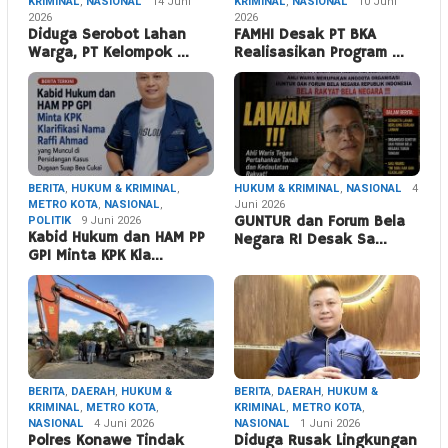
KRIMINAL
,
NASIONAL
14 Juni
KRIMINAL
,
NASIONAL
10 Juni
2026
2026
Diduga Serobot Lahan
FAMHI Desak PT BKA
Warga, PT Kelompok …
Realisasikan Program …
BERITA
,
HUKUM & KRIMINAL
,
HUKUM & KRIMINAL
,
NASIONAL
4
METRO KOTA
,
NASIONAL
,
Juni 2026
POLITIK
9 Juni 2026
GUNTUR dan Forum Bela
Kabid Hukum dan HAM PP
Negara RI Desak Sa…
GPI Minta KPK Kla…
BERITA
,
DAERAH
,
HUKUM &
BERITA
,
DAERAH
,
HUKUM &
KRIMINAL
,
METRO KOTA
,
KRIMINAL
,
METRO KOTA
,
NASIONAL
4 Juni 2026
NASIONAL
1 Juni 2026
Polres Konawe Tindak
Diduga Rusak Lingkungan