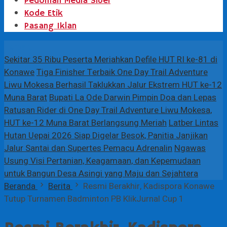
Pedoman Media Siber
Kode Etik
Pasang Iklan
Terbaru
Sekitar 35 Ribu Peserta Meriahkan Defile HUT RI ke-81 di
Konawe
Tiga Finisher Terbaik One Day Trail Adventure
Liwu Mokesa Berhasil Taklukkan Jalur Ekstrem HUT ke-12
Muna Barat
Bupati La Ode Darwin Pimpin Doa dan Lepas
Ratusan Rider di One Day Trail Adventure Liwu Mokesa,
HUT ke-12 Muna Barat Berlangsung Meriah
Latber Lintas
Hutan Uepai 2026 Siap Digelar Besok, Panitia Janjikan
Jalur Santai dan Supertes Pemacu Adrenalin
Ngawas
Usung Visi Pertanian, Keagamaan, dan Kepemudaan
untuk Bangun Desa Asingi yang Maju dan Sejahtera
Beranda
Berita
Resmi Berakhir, Kadispora Konawe
Tutup Turnamen Badminton PB KlikJurnal Cup 1