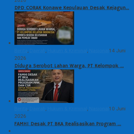
2026
DPD CORAK Konawe Kepulauan Desak Kejagun…
Berita
,
Daerah
,
Hukum & Kriminal
,
Nasional
14 Juni
2026
Diduga Serobot Lahan Warga, PT Kelompok …
Berita
,
Daerah
,
Hukum & Kriminal
,
Nasional
10 Juni
2026
FAMHI Desak PT BKA Realisasikan Program …