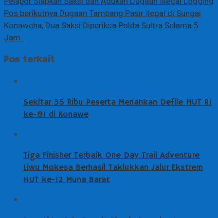
Pelapor Siapkan Saksi dan Adukan Dugaan Illegal Logging
Pos berikutnya
Dugaan Tambang Pasir Ilegal di Sungai
Konaweha, Dua Saksi Diperiksa Polda Sultra Selama 5
Jam
Pos terkait
Sekitar 35 Ribu Peserta Meriahkan Defile HUT RI
ke-81 di Konawe
Tiga Finisher Terbaik One Day Trail Adventure
Liwu Mokesa Berhasil Taklukkan Jalur Ekstrem
HUT ke-12 Muna Barat