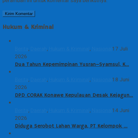
peramban ini untuk komentar saya berikutnya.
Hukum & Kriminal
Berita
,
Daerah
,
Hukum & Kriminal
,
Nasional
17 Juli
2026
Dua Tahun Kepemimpinan Yusran–Syamsul, K…
Berita
,
Daerah
,
Hukum & Kriminal
,
Nasional
18 Juni
2026
DPD CORAK Konawe Kepulauan Desak Kejagun…
Berita
,
Daerah
,
Hukum & Kriminal
,
Nasional
14 Juni
2026
Diduga Serobot Lahan Warga, PT Kelompok …