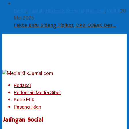
Berita
,
Daerah
,
Hukum & Kriminal
,
Nasional
,
Politik
20
Mei 2026
Fakta Baru Sidang Tipikor, DPD CORAK Des…
Redaksi
Pedoman Media Siber
Kode Etik
Pasang Iklan
Jaringan Social