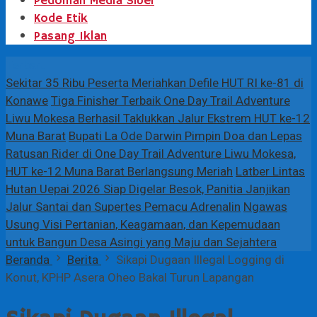
Pedoman Media Siber
Kode Etik
Pasang Iklan
Terbaru
Sekitar 35 Ribu Peserta Meriahkan Defile HUT RI ke-81 di
Konawe
Tiga Finisher Terbaik One Day Trail Adventure
Liwu Mokesa Berhasil Taklukkan Jalur Ekstrem HUT ke-12
Muna Barat
Bupati La Ode Darwin Pimpin Doa dan Lepas
Ratusan Rider di One Day Trail Adventure Liwu Mokesa,
HUT ke-12 Muna Barat Berlangsung Meriah
Latber Lintas
Hutan Uepai 2026 Siap Digelar Besok, Panitia Janjikan
Jalur Santai dan Supertes Pemacu Adrenalin
Ngawas
Usung Visi Pertanian, Keagamaan, dan Kepemudaan
untuk Bangun Desa Asingi yang Maju dan Sejahtera
Beranda
Berita
Sikapi Dugaan Illegal Logging di
Konut, KPHP Asera Oheo Bakal Turun Lapangan