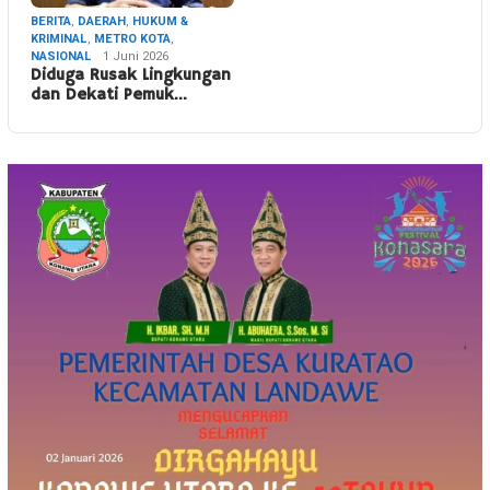
BERITA
,
DAERAH
,
HUKUM &
KRIMINAL
,
METRO KOTA
,
NASIONAL
1 Juni 2026
Diduga Rusak Lingkungan
dan Dekati Pemuk…