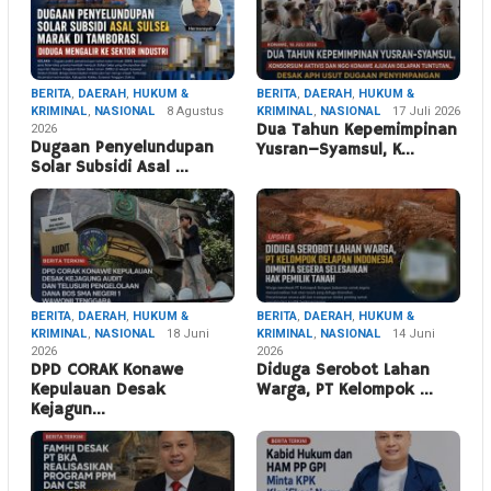
BERITA
,
DAERAH
,
HUKUM &
BERITA
,
DAERAH
,
HUKUM &
KRIMINAL
,
NASIONAL
8 Agustus
KRIMINAL
,
NASIONAL
17 Juli 2026
2026
Dua Tahun Kepemimpinan
Dugaan Penyelundupan
Yusran–Syamsul, K…
Solar Subsidi Asal …
BERITA
,
DAERAH
,
HUKUM &
BERITA
,
DAERAH
,
HUKUM &
KRIMINAL
,
NASIONAL
18 Juni
KRIMINAL
,
NASIONAL
14 Juni
2026
2026
DPD CORAK Konawe
Diduga Serobot Lahan
Kepulauan Desak
Warga, PT Kelompok …
Kejagun…