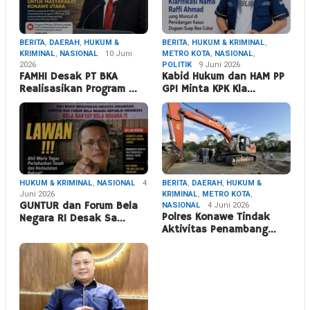
BERITA
,
DAERAH
,
HUKUM &
BERITA
,
HUKUM & KRIMINAL
,
KRIMINAL
,
NASIONAL
10 Juni
METRO KOTA
,
NASIONAL
,
2026
POLITIK
9 Juni 2026
FAMHI Desak PT BKA
Kabid Hukum dan HAM PP
Realisasikan Program …
GPI Minta KPK Kla…
HUKUM & KRIMINAL
,
NASIONAL
4
BERITA
,
DAERAH
,
HUKUM &
Juni 2026
KRIMINAL
,
METRO KOTA
,
GUNTUR dan Forum Bela
NASIONAL
4 Juni 2026
Polres Konawe Tindak
Negara RI Desak Sa…
Aktivitas Penambang…