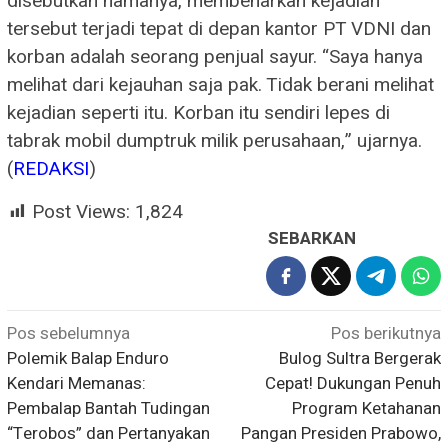
disebutkan namanya, membenarkan kejadian
tersebut terjadi tepat di depan kantor PT VDNI dan
korban adalah seorang penjual sayur. “Saya hanya
melihat dari kejauhan saja pak. Tidak berani melihat
kejadian seperti itu. Korban itu sendiri lepes di
tabrak mobil dumptruk milik perusahaan,” ujarnya.
(
REDAKSI
)
Post Views:
1,824
SEBARKAN
Navigasi
Pos sebelumnya
Pos berikutnya
Polemik Balap Enduro
Bulog Sultra Bergerak
pos
Kendari Memanas:
Cepat! Dukungan Penuh
Pembalap Bantah Tudingan
Program Ketahanan
“Terobos” dan Pertanyakan
Pangan Presiden Prabowo,