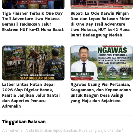
Tiga Finisher Terbaik One Day
Bupati La Ode Darwin Pimpin
Trail Adventure Liwu Mokesa
Doa dan Lepas Ratusan Rider
Berhasil Taklukkan Jalur
di One Day Trail Adventure
Ekstrem HUT ke-12 Muna Barat
Liwu Mokesa, HUT ke-12 Muna
Barat Berlangsung Meriah
Latber Lintas Hutan Uepai
Ngawas Usung Visi Pertanian,
2026 Siap Digelar Besok,
Keagamaan, dan Kepemudaan
Panitia Janjikan Jalur Santai
untuk Bangun Desa Asingi
dan Supertes Pemacu
yang Maju dan Sejahtera
Adrenalin
Tinggalkan Balasan
Alamat email Anda tidak akan dipublikasikan.
Ruas yang wajib ditandai
*