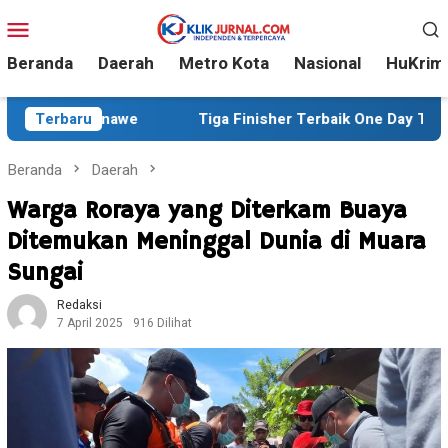
Loncat
Menu
ke
Mobile
konten
Beranda
Daerah
Metro Kota
Nasional
HuKrim
nawe
Terbaru
Tiga Finisher Terbaik One Day Trail Adventure Li
Beranda
Daerah
Warga Roraya yang Diterkam Buaya
Ditemukan Meninggal Dunia di Muara
Sungai
Redaksi
7 April 2025
916 Dilihat