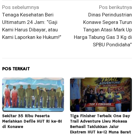
Navigasi
Pos sebelumnya
Pos berikutnya
Tenaga Kesehatan Beri
Dinas Perindustrian
pos
Ultimatum 24 Jam: “Gaji
Konawe Segera Turun
Kami Harus Dibayar, atau
Tangan Atasi Mark Up
Kami Laporkan ke Hukum!”
Harga Tabung Gas 3 Kg di
SPBU Pondidaha”
POS TERKAIT
Sekitar 35 Ribu Peserta
Tiga Finisher Terbaik One Day
Meriahkan Defile HUT RI ke-81
Trail Adventure Liwu Mokesa
di Konawe
Berhasil Taklukkan Jalur
Ekstrem HUT ke-12 Muna Barat