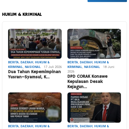
HUKUM & KRIMINAL
BERITA
,
DAERAH
,
HUKUM &
BERITA
,
DAERAH
,
HUKUM &
KRIMINAL
,
NASIONAL
17 Juli 2026
KRIMINAL
,
NASIONAL
18 Juni
Dua Tahun Kepemimpinan
2026
DPD CORAK Konawe
Yusran–Syamsul, K…
Kepulauan Desak
Kejagun…
BERITA
,
DAERAH
,
HUKUM &
BERITA
,
DAERAH
,
HUKUM &