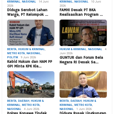
KRIMINAL
,
NASIONAL
14 Juni
KRIMINAL
,
NASIONAL
10 Juni
2026
2026
Diduga Serobot Lahan
FAMHI Desak PT BKA
Warga, PT Kelompok …
Realisasikan Program …
BERITA
,
HUKUM & KRIMINAL
,
HUKUM & KRIMINAL
,
NASIONAL
4
METRO KOTA
,
NASIONAL
,
Juni 2026
POLITIK
9 Juni 2026
GUNTUR dan Forum Bela
Kabid Hukum dan HAM PP
Negara RI Desak Sa…
GPI Minta KPK Kla…
BERITA
,
DAERAH
,
HUKUM &
BERITA
,
DAERAH
,
HUKUM &
KRIMINAL
,
METRO KOTA
,
KRIMINAL
,
METRO KOTA
,
NASIONAL
4 Juni 2026
NASIONAL
1 Juni 2026
Polres Konawe Tindak
Diduga Rusak Lingkungan