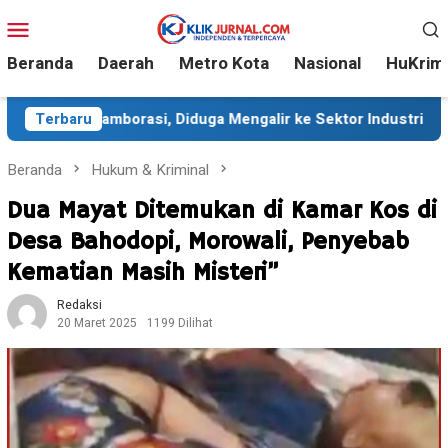
Loncat
Menu
ke
Mobile
konten
Beranda
Daerah
Metro Kota
Nasional
HuKrim
rasi, Diduga Mengalir ke Sektor Industri
Terbaru
Sekitar 35 R
Beranda
Hukum & Kriminal
Dua Mayat Ditemukan di Kamar Kos di
Desa Bahodopi, Morowali, Penyebab
Kematian Masih Misteri”
Redaksi
20 Maret 2025
1199 Dilihat