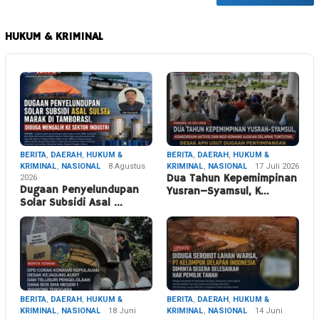
HUKUM & KRIMINAL
BERITA
,
DAERAH
,
HUKUM &
BERITA
,
DAERAH
,
HUKUM &
KRIMINAL
,
NASIONAL
8 Agustus
KRIMINAL
,
NASIONAL
17 Juli 2026
2026
Dua Tahun Kepemimpinan
Dugaan Penyelundupan
Yusran–Syamsul, K…
Solar Subsidi Asal …
BERITA
,
DAERAH
,
HUKUM &
BERITA
,
DAERAH
,
HUKUM &
KRIMINAL
,
NASIONAL
18 Juni
KRIMINAL
,
NASIONAL
14 Juni