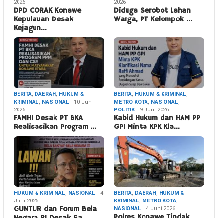
2026
2026
DPD CORAK Konawe
Diduga Serobot Lahan
Kepulauan Desak
Warga, PT Kelompok …
Kejagun…
BERITA
,
DAERAH
,
HUKUM &
BERITA
,
HUKUM & KRIMINAL
,
KRIMINAL
,
NASIONAL
10 Juni
METRO KOTA
,
NASIONAL
,
2026
POLITIK
9 Juni 2026
FAMHI Desak PT BKA
Kabid Hukum dan HAM PP
Realisasikan Program …
GPI Minta KPK Kla…
HUKUM & KRIMINAL
,
NASIONAL
4
BERITA
,
DAERAH
,
HUKUM &
Juni 2026
KRIMINAL
,
METRO KOTA
,
GUNTUR dan Forum Bela
NASIONAL
4 Juni 2026
Polres Konawe Tindak
Negara RI Desak Sa…