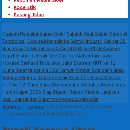
Pedoman Media Siber
Kode Etik
Pasang Iklan
Terbaru
Dugaan Penyelundupan Solar Subsidi Asal Sulsel Marak di
Tamborasi, Diduga Mengalir ke Sektor Industri
Sekitar 35
Ribu Peserta Meriahkan Defile HUT RI ke-81 di Konawe
Tiga Finisher Terbaik One Day Trail Adventure Liwu
Mokesa Berhasil Taklukkan Jalur Ekstrem HUT ke-12
Muna Barat
Bupati La Ode Darwin Pimpin Doa dan Lepas
Ratusan Rider di One Day Trail Adventure Liwu Mokesa,
HUT ke-12 Muna Barat Berlangsung Meriah
Latber Lintas
Hutan Uepai 2026 Siap Digelar Besok, Panitia Janjikan
Jalur Santai dan Supertes Pemacu Adrenalin
Beranda
Daerah
Bupati Konawe Utara Pantau
Langsung Kondisi Banjir di Sabandete