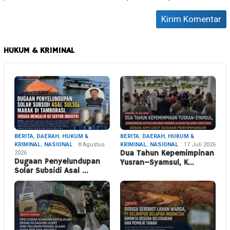
HUKUM & KRIMINAL
BERITA
,
DAERAH
,
HUKUM &
BERITA
,
DAERAH
,
HUKUM &
KRIMINAL
,
NASIONAL
8 Agustus
KRIMINAL
,
NASIONAL
17 Juli 2026
2026
Dua Tahun Kepemimpinan
Dugaan Penyelundupan
Yusran–Syamsul, K…
Solar Subsidi Asal …