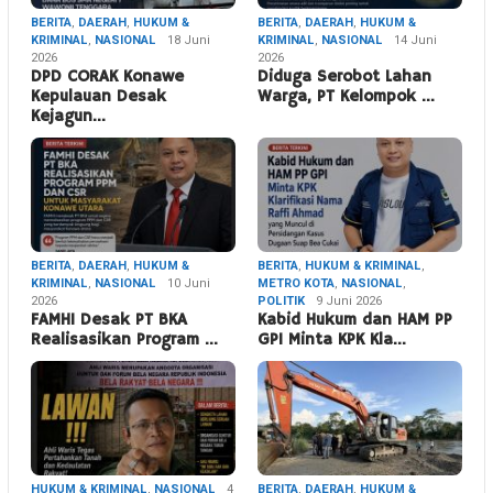
BERITA
,
DAERAH
,
HUKUM &
BERITA
,
DAERAH
,
HUKUM &
KRIMINAL
,
NASIONAL
18 Juni
KRIMINAL
,
NASIONAL
14 Juni
2026
2026
DPD CORAK Konawe
Diduga Serobot Lahan
Kepulauan Desak
Warga, PT Kelompok …
Kejagun…
BERITA
,
DAERAH
,
HUKUM &
BERITA
,
HUKUM & KRIMINAL
,
KRIMINAL
,
NASIONAL
10 Juni
METRO KOTA
,
NASIONAL
,
2026
POLITIK
9 Juni 2026
FAMHI Desak PT BKA
Kabid Hukum dan HAM PP
Realisasikan Program …
GPI Minta KPK Kla…
HUKUM & KRIMINAL
,
NASIONAL
4
BERITA
,
DAERAH
,
HUKUM &