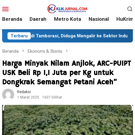
Loncat
Menu
ke
Mobile
konten
Beranda
Daerah
Metro Kota
Nasional
HuKrim
di Tamborasi, Diduga Mengalir ke Sektor Industri
Terbaru
Seki
Beranda
Ekonomi & Bisnis
Harga Minyak Nilam Anjlok, ARC-PUIPT
USK Beli Rp 1,1 Juta per Kg untuk
Dongkrak Semangat Petani Aceh”
Redaksi
1 Maret 2025
1607 Dilihat