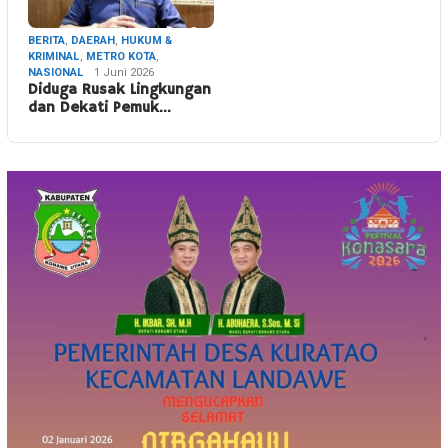
BERITA
,
DAERAH
,
HUKUM &
KRIMINAL
,
METRO KOTA
,
NASIONAL
1 Juni 2026
Diduga Rusak Lingkungan
dan Dekati Pemuk…