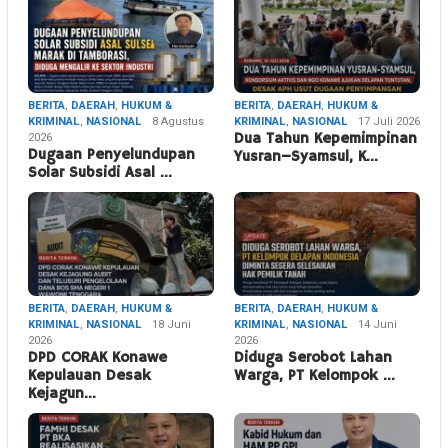
BERITA
,
DAERAH
,
HUKUM &
BERITA
,
DAERAH
,
HUKUM &
KRIMINAL
,
NASIONAL
8 Agustus
KRIMINAL
,
NASIONAL
17 Juli 2026
2026
Dua Tahun Kepemimpinan
Dugaan Penyelundupan
Yusran–Syamsul, K…
Solar Subsidi Asal …
BERITA
,
DAERAH
,
HUKUM &
BERITA
,
DAERAH
,
HUKUM &
KRIMINAL
,
NASIONAL
18 Juni
KRIMINAL
,
NASIONAL
14 Juni
2026
2026
DPD CORAK Konawe
Diduga Serobot Lahan
Kepulauan Desak
Warga, PT Kelompok …
Kejagun…