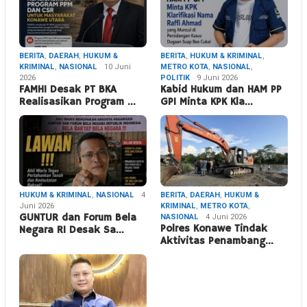
BERITA
,
DAERAH
,
HUKUM &
BERITA
,
HUKUM & KRIMINAL
,
KRIMINAL
,
NASIONAL
10 Juni
METRO KOTA
,
NASIONAL
,
2026
POLITIK
9 Juni 2026
FAMHI Desak PT BKA
Kabid Hukum dan HAM PP
Realisasikan Program …
GPI Minta KPK Kla…
HUKUM & KRIMINAL
,
NASIONAL
4
BERITA
,
DAERAH
,
HUKUM &
Juni 2026
KRIMINAL
,
METRO KOTA
,
GUNTUR dan Forum Bela
NASIONAL
4 Juni 2026
Polres Konawe Tindak
Negara RI Desak Sa…
Aktivitas Penambang…