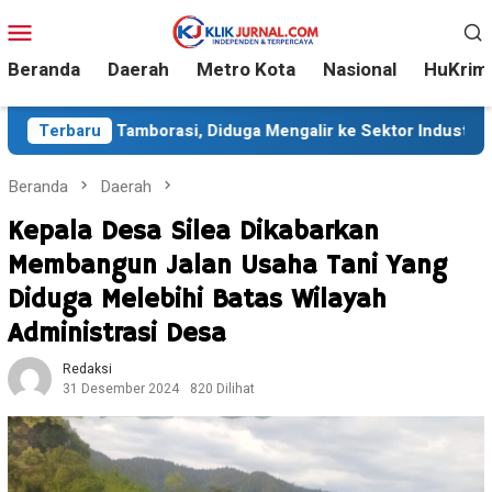
Loncat
Menu
ke
Mobile
konten
Beranda
Daerah
Metro Kota
Nasional
HuKrim
orasi, Diduga Mengalir ke Sektor Industri
Terbaru
Sekitar 35 
Beranda
Daerah
Kepala Desa Silea Dikabarkan
Membangun Jalan Usaha Tani Yang
Diduga Melebihi Batas Wilayah
Administrasi Desa
Redaksi
31 Desember 2024
820 Dilihat