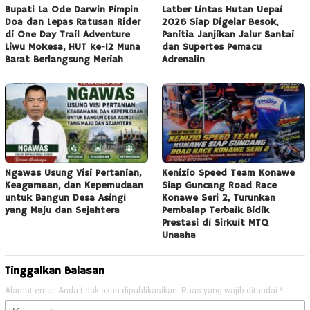
Bupati La Ode Darwin Pimpin
Latber Lintas Hutan Uepai
Doa dan Lepas Ratusan Rider
2026 Siap Digelar Besok,
di One Day Trail Adventure
Panitia Janjikan Jalur Santai
Liwu Mokesa, HUT ke-12 Muna
dan Supertes Pemacu
Barat Berlangsung Meriah
Adrenalin
Ngawas Usung Visi Pertanian,
Kenizio Speed Team Konawe
Keagamaan, dan Kepemudaan
Siap Guncang Road Race
untuk Bangun Desa Asingi
Konawe Seri 2, Turunkan
yang Maju dan Sejahtera
Pembalap Terbaik Bidik
Prestasi di Sirkuit MTQ
Unaaha
Tinggalkan Balasan
Alamat email Anda tidak akan dipublikasikan.
Ruas yang wajib ditandai
*