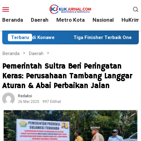
Loncat
Menu
ke
Mobile
konten
Beranda
Daerah
Metro Kota
Nasional
HuKrim
 di Konawe
Terbaru
Tiga Finisher Terbaik One Day Trail Advent
Beranda
Daerah
Pemerintah Sultra Beri Peringatan
Keras: Perusahaan Tambang Langgar
Aturan & Abai Perbaikan Jalan
Redaksi
26 Mei 2025
997 Dilihat