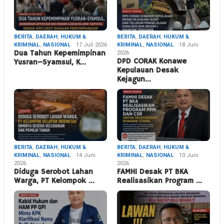
BERITA
,
DAERAH
,
HUKUM &
BERITA
,
DAERAH
,
HUKUM &
KRIMINAL
,
NASIONAL
17 Juli 2026
KRIMINAL
,
NASIONAL
18 Juni
Dua Tahun Kepemimpinan
2026
DPD CORAK Konawe
Yusran–Syamsul, K…
Kepulauan Desak
Kejagun…
BERITA
,
DAERAH
,
HUKUM &
BERITA
,
DAERAH
,
HUKUM &
KRIMINAL
,
NASIONAL
14 Juni
KRIMINAL
,
NASIONAL
10 Juni
2026
2026
Diduga Serobot Lahan
FAMHI Desak PT BKA
Warga, PT Kelompok …
Realisasikan Program …