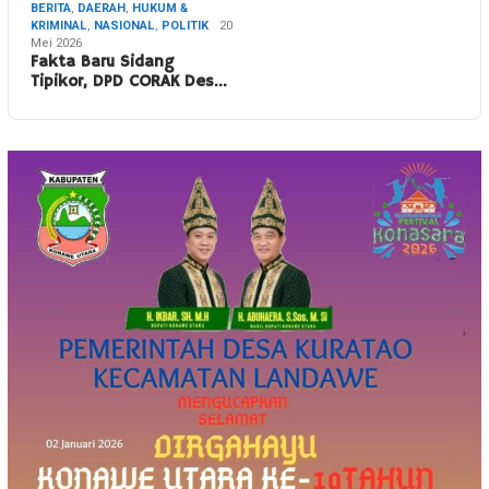
BERITA
,
DAERAH
,
HUKUM &
KRIMINAL
,
NASIONAL
,
POLITIK
20
Mei 2026
Fakta Baru Sidang
Tipikor, DPD CORAK Des…