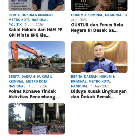
BERITA
,
HUKUM & KRIMINAL
,
HUKUM & KRIMINAL
,
NASIONAL
4
METRO KOTA
,
NASIONAL
,
Juni 2026
POLITIK
9 Juni 2026
GUNTUR dan Forum Bela
Kabid Hukum dan HAM PP
Negara RI Desak Sa…
GPI Minta KPK Kla…
BERITA
,
DAERAH
,
HUKUM &
BERITA
,
DAERAH
,
HUKUM &
KRIMINAL
,
METRO KOTA
,
KRIMINAL
,
METRO KOTA
,
NASIONAL
4 Juni 2026
NASIONAL
1 Juni 2026
Polres Konawe Tindak
Diduga Rusak Lingkungan
Aktivitas Penambang…
dan Dekati Pemuk…