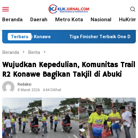
Loncat
Menu
ke
Mobile
konten
Beranda
Daerah
Metro Kota
Nasional
HuKrim
1 di Konawe
Terbaru
Tiga Finisher Terbaik One Day Trail Adven
Beranda
Berita
Wujudkan Kepedulian, Komunitas Trail
R2 Konawe Bagikan Takjil di Abuki
Redaksi
8 Maret 2026
644 Dilihat