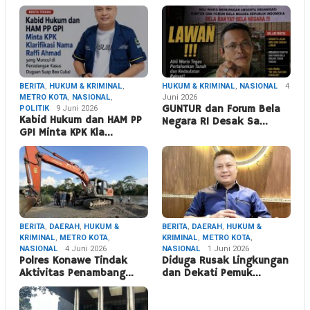
BERITA
,
HUKUM & KRIMINAL
,
HUKUM & KRIMINAL
,
NASIONAL
4
METRO KOTA
,
NASIONAL
,
Juni 2026
POLITIK
9 Juni 2026
GUNTUR dan Forum Bela
Kabid Hukum dan HAM PP
Negara RI Desak Sa…
GPI Minta KPK Kla…
BERITA
,
DAERAH
,
HUKUM &
BERITA
,
DAERAH
,
HUKUM &
KRIMINAL
,
METRO KOTA
,
KRIMINAL
,
METRO KOTA
,
NASIONAL
4 Juni 2026
NASIONAL
1 Juni 2026
Polres Konawe Tindak
Diduga Rusak Lingkungan
Aktivitas Penambang…
dan Dekati Pemuk…