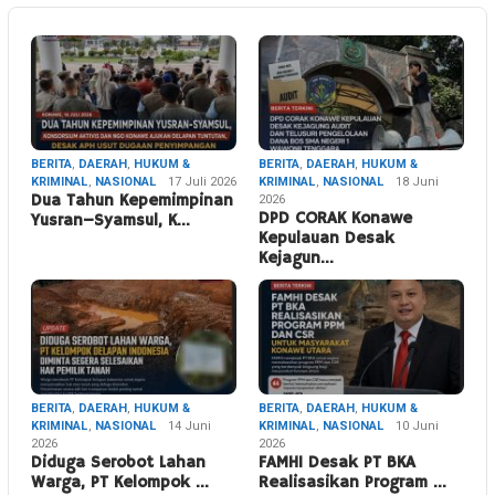
BERITA
,
DAERAH
,
HUKUM &
BERITA
,
DAERAH
,
HUKUM &
KRIMINAL
,
NASIONAL
17 Juli 2026
KRIMINAL
,
NASIONAL
18 Juni
Dua Tahun Kepemimpinan
2026
DPD CORAK Konawe
Yusran–Syamsul, K…
Kepulauan Desak
Kejagun…
BERITA
,
DAERAH
,
HUKUM &
BERITA
,
DAERAH
,
HUKUM &
KRIMINAL
,
NASIONAL
14 Juni
KRIMINAL
,
NASIONAL
10 Juni
2026
2026
Diduga Serobot Lahan
FAMHI Desak PT BKA
Warga, PT Kelompok …
Realisasikan Program …