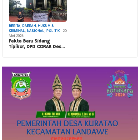
BERITA
,
DAERAH
,
HUKUM &
KRIMINAL
,
NASIONAL
,
POLITIK
20
Mei 2026
Fakta Baru Sidang
Tipikor, DPD CORAK Des…