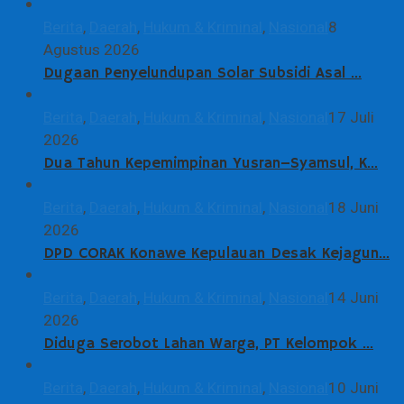
Berita
,
Daerah
,
Hukum & Kriminal
,
Nasional
8
Agustus 2026
Dugaan Penyelundupan Solar Subsidi Asal …
Berita
,
Daerah
,
Hukum & Kriminal
,
Nasional
17 Juli
2026
Dua Tahun Kepemimpinan Yusran–Syamsul, K…
Berita
,
Daerah
,
Hukum & Kriminal
,
Nasional
18 Juni
2026
DPD CORAK Konawe Kepulauan Desak Kejagun…
Berita
,
Daerah
,
Hukum & Kriminal
,
Nasional
14 Juni
2026
Diduga Serobot Lahan Warga, PT Kelompok …
Berita
,
Daerah
,
Hukum & Kriminal
,
Nasional
10 Juni