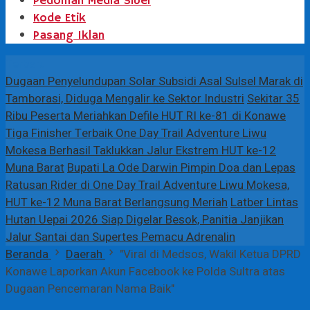
Pedoman Media Siber
Kode Etik
Pasang Iklan
Terbaru
Dugaan Penyelundupan Solar Subsidi Asal Sulsel Marak di
Tamborasi, Diduga Mengalir ke Sektor Industri
Sekitar 35
Ribu Peserta Meriahkan Defile HUT RI ke-81 di Konawe
Tiga Finisher Terbaik One Day Trail Adventure Liwu
Mokesa Berhasil Taklukkan Jalur Ekstrem HUT ke-12
Muna Barat
Bupati La Ode Darwin Pimpin Doa dan Lepas
Ratusan Rider di One Day Trail Adventure Liwu Mokesa,
HUT ke-12 Muna Barat Berlangsung Meriah
Latber Lintas
Hutan Uepai 2026 Siap Digelar Besok, Panitia Janjikan
Jalur Santai dan Supertes Pemacu Adrenalin
Beranda
Daerah
"Viral di Medsos, Wakil Ketua DPRD
Konawe Laporkan Akun Facebook ke Polda Sultra atas
Dugaan Pencemaran Nama Baik"